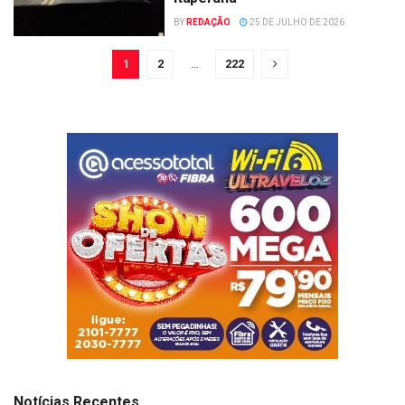
BY
REDAÇÃO
25 DE JULHO DE 2026
1
2
…
222
Notícias Recentes