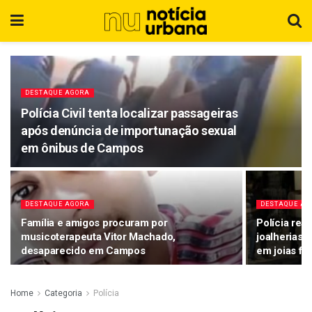
DESTAQUE AGORA
Polícia Civil tenta localizar passageiras
após denúncia de importunação sexual
em ônibus de Campos
DESTAQUE AGORA
DESTAQUE AG
Família e amigos procuram por
Polícia rea
musicoterapeuta Vitor Machado,
joalherias 
desaparecido em Campos
em joias fu
Home
Categoria
Polícia