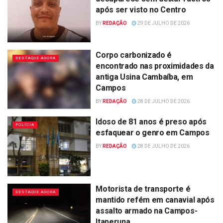
após ser visto no Centro
BY
REDAÇÃO
29 DE JULHO DE 2026
Corpo carbonizado é
DESTAQUE AGORA
encontrado nas proximidades da
antiga Usina Cambaíba, em
Campos
BY
REDAÇÃO
28 DE JULHO DE 2026
Idoso de 81 anos é preso após
POLÍCIA
esfaquear o genro em Campos
BY
REDAÇÃO
28 DE JULHO DE 2026
Motorista de transporte é
DESTAQUE AGORA
mantido refém em canavial após
assalto armado na Campos-
Itaperuna