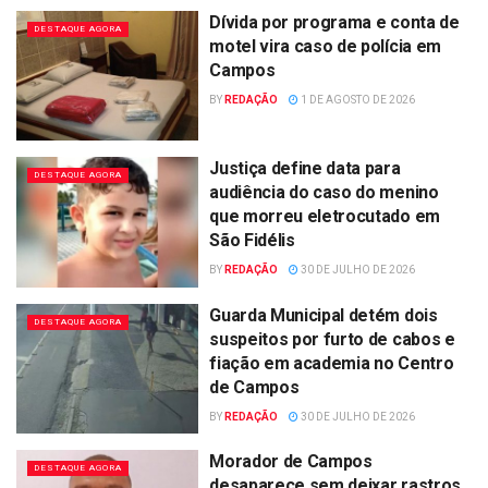
Dívida por programa e conta de
DESTAQUE AGORA
motel vira caso de polícia em
Campos
BY
REDAÇÃO
1 DE AGOSTO DE 2026
Justiça define data para
DESTAQUE AGORA
audiência do caso do menino
que morreu eletrocutado em
São Fidélis
BY
REDAÇÃO
30 DE JULHO DE 2026
Guarda Municipal detém dois
DESTAQUE AGORA
suspeitos por furto de cabos e
fiação em academia no Centro
de Campos
BY
REDAÇÃO
30 DE JULHO DE 2026
Morador de Campos
DESTAQUE AGORA
desaparece sem deixar rastros