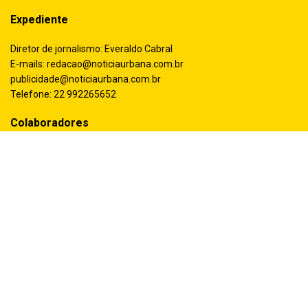
Expediente
Diretor de jornalismo: Everaldo Cabral
E-mails:
redacao@noticiaurbana.com.br
publicidade@noticiaurbana.com.br
Telefone: 22 992265652
Colaboradores
Todos os colunistas colaboradores, efetivos ou eventuais do jornal
Notícia Urbana, o fazem de forma espontânea e sem nenhum
vínculo empregatício com o veículo
Importante
Todo material dos colunistas publicado neste jornal é inteira
responsabilidade dos autores, não sendo, necessariamente, a
opinião do veículo de comunicação
Siga-nos