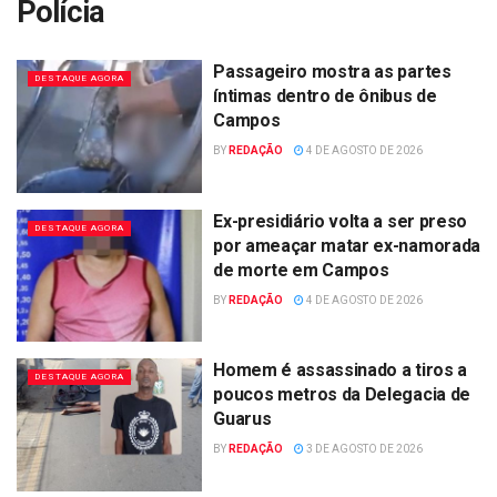
Polícia
Passageiro mostra as partes
DESTAQUE AGORA
íntimas dentro de ônibus de
Campos
BY
REDAÇÃO
4 DE AGOSTO DE 2026
Ex-presidiário volta a ser preso
DESTAQUE AGORA
por ameaçar matar ex-namorada
de morte em Campos
BY
REDAÇÃO
4 DE AGOSTO DE 2026
Homem é assassinado a tiros a
DESTAQUE AGORA
poucos metros da Delegacia de
Guarus
BY
REDAÇÃO
3 DE AGOSTO DE 2026