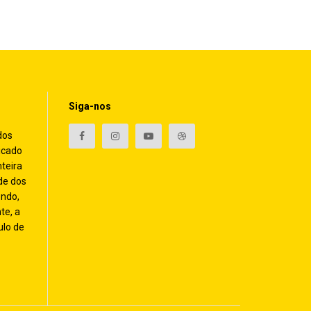
Siga-nos
dos
icado
nteira
de dos
endo,
te, a
ulo de