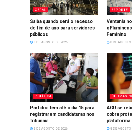
GERAL
ESPORTE
Saiba quando será o recesso
Ventania no
de fim de ano para servidores
x Fluminens
públicos
Feminino
8 DE AGOSTO DE 2026
8 DE AGOSTO 
POLÍTICA
ÚLTIMAS N
Partidos têm até o dia 15 para
AGU se reú
registrarem candidaturas nos
cobra prote
tribunais
plataforma
8 DE AGOSTO DE 2026
8 DE AGOSTO 