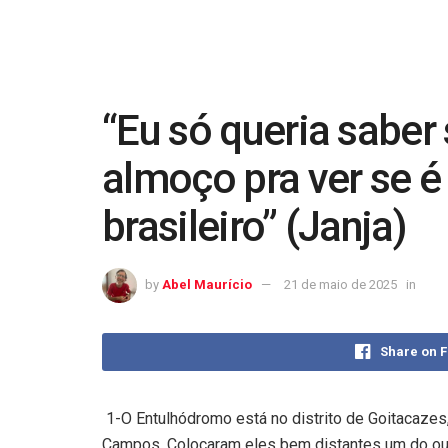
“Eu só queria saber 
almoço pra ver se é
brasileiro” (Janja)
by
Abel Maurício
21 de maio de 2025
in
Share on 
1-O Entulhódromo está no distrito de Goitacazes
Campos. Colocaram eles bem distantes um do out