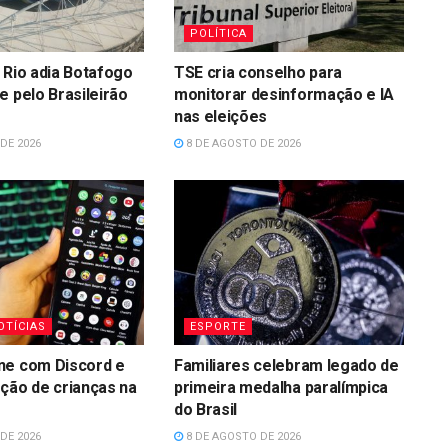
POLÍTICA
 Rio adia Botafogo
TSE cria conselho para
e pelo Brasileirão
monitorar desinformação e IA
nas eleições
DE 2026
8 DE AGOSTO DE 2026
OTÍCIAS
ESPORTE
ne com Discord e
Familiares celebram legado de
ção de crianças na
primeira medalha paralímpica
do Brasil
DE 2026
8 DE AGOSTO DE 2026