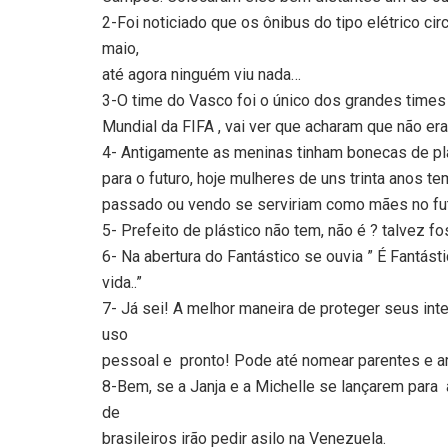
2-Foi noticiado que os ônibus do tipo elétrico ci
maio,
até agora ninguém viu nada…
3-O time do Vasco foi o único dos grandes times 
Mundial da FIFA , vai ver que acharam que não er
4- Antigamente as meninas tinham bonecas de pl
para o futuro, hoje mulheres de uns trinta anos 
passado ou vendo se serviriam como mães no fut
5- Prefeito de plástico não tem, não é ? talvez
6- Na abertura do Fantástico se ouvia ” É Fantás
vida..”
7- Já sei! A melhor maneira de proteger seus inte
uso
pessoal e pronto! Pode até nomear parentes e a
8-Bem, se a Janja e a Michelle se lançarem para 
de
brasileiros irão pedir asilo na Venezuela.