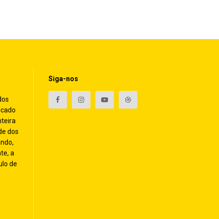
Siga-nos
dos
icado
nteira
de dos
endo,
te, a
ulo de