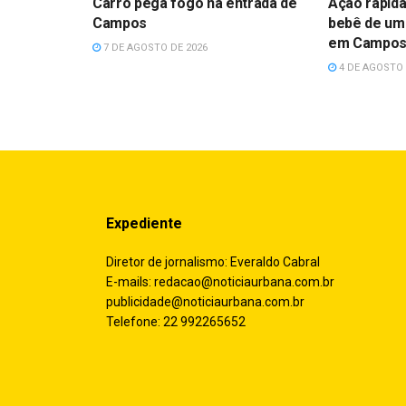
Carro pega fogo na entrada de
Ação rápida 
Campos
bebê de um
em Campo
7 DE AGOSTO DE 2026
4 DE AGOSTO 
Expediente
Diretor de jornalismo: Everaldo Cabral
E-mails:
redacao@noticiaurbana.com.br
publicidade@noticiaurbana.com.br
Telefone: 22 992265652