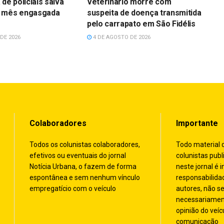
de policiais salva
Veterinário morre com
 mês engasgada
suspeita de doença transmitida
s
pelo carrapato em São Fidélis
DE 2026
4 DE AGOSTO DE 2026
Colaboradores
Importante
Todos os colunistas colaboradores,
Todo material 
efetivos ou eventuais do jornal
colunistas publ
Notícia Urbana, o fazem de forma
neste jornal é i
espontânea e sem nenhum vínculo
responsabilida
empregatício com o veículo
autores, não s
necessariamen
opinião do veíc
comunicação