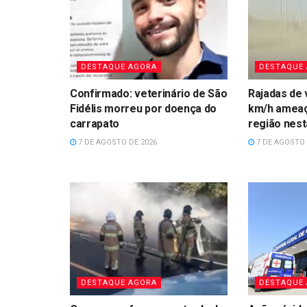
DESTAQUE AGORA
DESTAQUE
Confirmado: veterinário de São
Rajadas de 
Fidélis morreu por doença do
km/h amea
carrapato
região nest
7 DE AGOSTO DE 2026
7 DE AGOSTO 
DESTAQUE AGORA
DESTAQUE