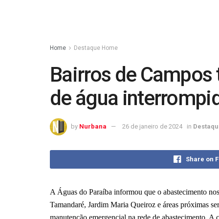
Home
Destaque Home
Bairros de Campos 
de água interrompi
by
Nurbana
26 de janeiro de 2024
in
Destaq
Share on 
A Águas do Paraíba informou que o abastecimento nos
Tamandaré, Jardim Maria Queiroz e áreas próximas será
manutenção emergencial na rede de abastecimento. A co