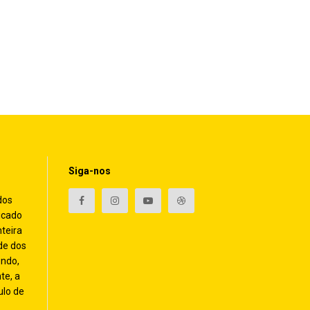
Siga-nos
dos
icado
nteira
de dos
endo,
te, a
ulo de