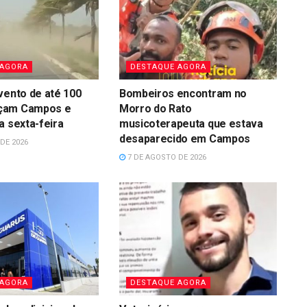
 AGORA
DESTAQUE AGORA
vento de até 100
Bombeiros encontram no
çam Campos e
Morro do Rato
a sexta-feira
musicoterapeuta que estava
desaparecido em Campos
DE 2026
7 DE AGOSTO DE 2026
 AGORA
DESTAQUE AGORA