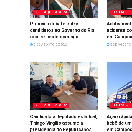
DESTAQUE AGORA
DESTAQUE
Primeiro debate entre
Adolescent
candidatos ao Governo do Rio
acidente c
ocorre neste domingo
em Campo
5 DE AGOSTO DE 2026
5 DE AGOSTO 
DESTAQUE AGORA
DESTAQUE
Candidato a deputado estadual,
Ação rápida 
Thiago Virgílio assume a
bebê de um
presidência do Republicanos
em Campo