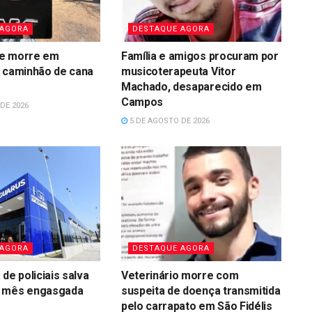
 AGORA
DESTAQUE AGORA
e morre em
Família e amigos procuram por
o caminhão de cana
musicoterapeuta Vitor
s
Machado, desaparecido em
Campos
DE 2026
5 DE AGOSTO DE 2026
 AGORA
DESTAQUE AGORA
de policiais salva
Veterinário morre com
 mês engasgada
suspeita de doença transmitida
s
pelo carrapato em São Fidélis