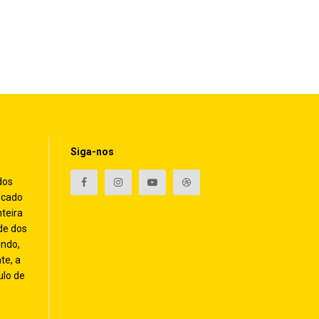
Siga-nos
dos
icado
nteira
de dos
endo,
te, a
ulo de