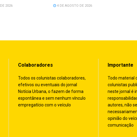
DE 2026
4 DE AGOSTO DE 2026
Colaboradores
Importante
Todos os colunistas colaboradores,
Todo material 
efetivos ou eventuais do jornal
colunistas publ
Notícia Urbana, o fazem de forma
neste jornal é i
espontânea e sem nenhum vínculo
responsabilida
empregatício com o veículo
autores, não s
necessariamen
opinião do veíc
comunicação