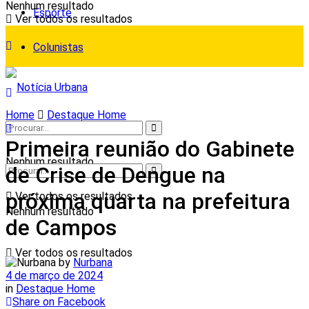
Nenhum resultado
Esporte
Ver todos os resultados
Colunistas
Home
Destaque Home
Primeira reunião do Gabinete
Nenhum resultado
de Crise de Dengue na
próxima quarta na prefeitura
Ver todos os resultados
Nenhum resultado
de Campos
Ver todos os resultados
by
Nurbana
4 de março de 2024
in
Destaque Home
Share on Facebook