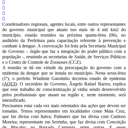
Coordenadores regionais, agentes locais, entre outros representantes
do governo municipal que atuam nos mais de 4 mil km2 do
município, estarão reunidos na próxima quarta-feira (06), no
auditório da Prefeitura para capacitação referente à prevenção e
combate à dengue. A convocação foi feita pela Secretaria Municipal
de Governo – órgão que faz a integração do poder público com a
população -, reunindo as secretarias de Saúde, de Serviços Públicos
e o Centro de Controle de Zoonoses (CCZ).
A reunião se dá em virtude da preocupação do governo com a
epidemia da dengue que se instala no município. Nesta sexta-feira
(1º), o prefeito Wladimir Garotinho decretou estado de epidemia
(
AQUI
). O secretário de Governo, Ângelo Rafael Barros, explica
que esse trabalho de conscientização já vinha sendo desenvolvido
pelos profissionais que atuam na região e, neste momento, será
intensificado.
Precisamos estar cada vez mais orientados das ações que devem ser
tomadas. Temos representantes em localidades como Mata Cruz,
que faz divisa com Italva; Palmares que faz divisa com Cardoso
Moreira; representante em Serrinha, que faz divisa com Conceição
de Macabu; na Baixada Campista, entre outras. E esses