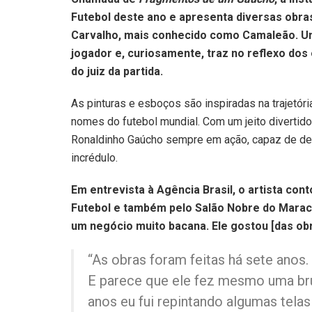
Futebol deste ano e apresenta diversas obras
Carvalho, mais conhecido como Camaleão. Um
jogador e, curiosamente, traz no reflexo do
do juiz da partida.
As pinturas e esboços são inspiradas na trajetór
nomes do futebol mundial. Com um jeito divertid
Ronaldinho Gaúcho sempre em ação, capaz de dei
incrédulo.
Em entrevista à Agência Brasil, o artista con
Futebol e também pelo Salão Nobre do Maraca
um negócio muito bacana. Ele gostou [das obr
“As obras foram feitas há sete anos
E parece que ele fez mesmo uma br
anos eu fui repintando algumas tela