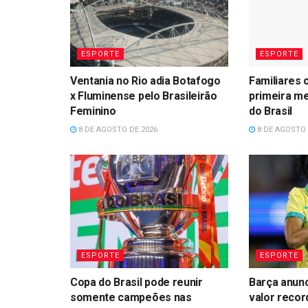
ESPORTE
ESPORTE
Ventania no Rio adia Botafogo
Familiares 
x Fluminense pelo Brasileirão
primeira me
Feminino
do Brasil
8 DE AGOSTO DE 2026
8 DE AGOSTO 
ESPORTE
ESPORTE
Copa do Brasil pode reunir
Barça anunc
somente campeões nas
valor recor