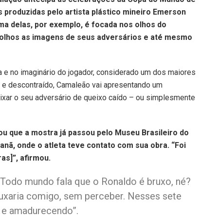
 produzidas pelo artista plástico mineiro Emerson
a delas, por exemplo, é focada nos olhos do
s olhos as imagens de seus adversários e até mesmo
ia e no imaginário do jogador, considerado um dos maiores
o e descontraído, Camaleão vai apresentando um
xar o seu adversário de queixo caído – ou simplesmente
tou que a mostra já passou pelo Museu Brasileiro do
nã, onde o atleta teve contato com sua obra. “Foi
as]”, afirmou.
. Todo mundo fala que o Ronaldo é bruxo, né?
uxaria comigo, sem perceber. Nesses sete
s e amadurecendo”.