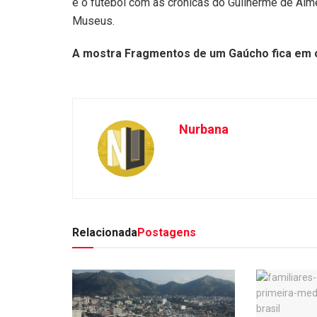
e o futebol com as crônicas do Guilherme de Alme
Museus.
A mostra Fragmentos de um Gaúcho fica em ca
Nurbana
Relacionada
Postagens