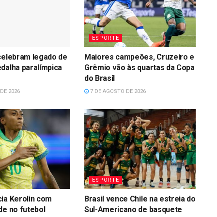
ESPORTE
celebram legado de
Maiores campeões, Cruzeiro e
dalha paralímpica
Grêmio vão às quartas da Copa
do Brasil
DE 2026
7 DE AGOSTO DE 2026
ESPORTE
ia Kerolin com
Brasil vence Chile na estreia do
de no futebol
Sul-Americano de basquete