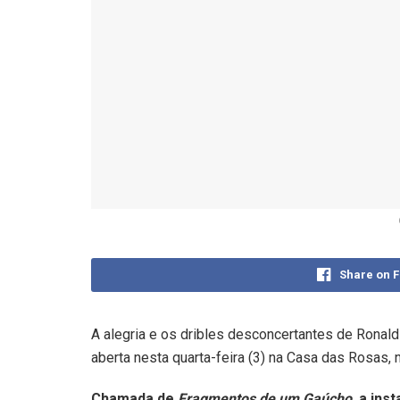
Share on 
A alegria e os dribles desconcertantes de Ronal
aberta nesta quarta-feira (3) na Casa das Rosas, 
Chamada de
Fragmentos de um Gaúcho
, a in