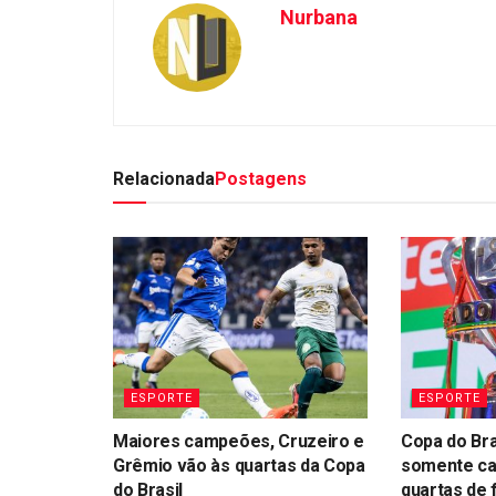
Nurbana
Relacionada
Postagens
ESPORTE
ESPORTE
Maiores campeões, Cruzeiro e
Copa do Bra
Grêmio vão às quartas da Copa
somente c
do Brasil
quartas de f