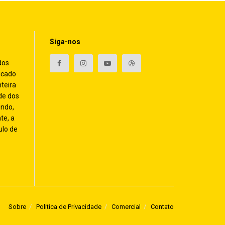
Siga-nos
dos
icado
nteira
de dos
endo,
te, a
ulo de
Sobre
Politica de Privacidade
Comercial
Contato