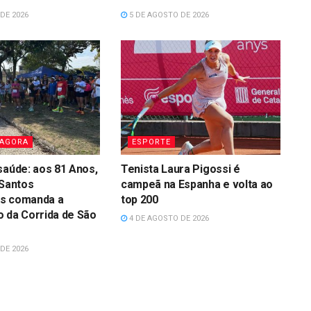
DE 2026
5 DE AGOSTO DE 2026
 AGORA
ESPORTE
saúde: aos 81 Anos,
Tenista Laura Pigossi é
 Santos
campeã na Espanha e volta ao
s comanda a
top 200
 da Corrida de São
4 DE AGOSTO DE 2026
DE 2026