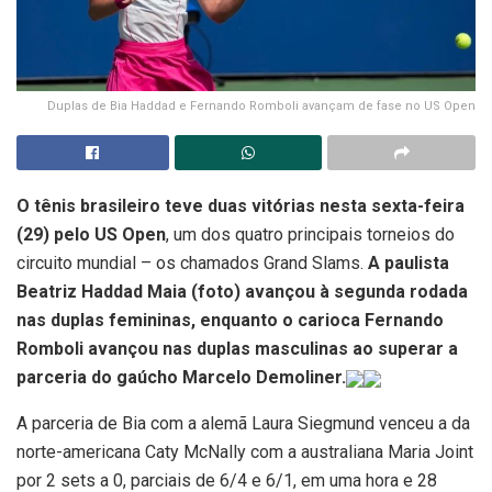
Duplas de Bia Haddad e Fernando Romboli avançam de fase no US Open
O tênis brasileiro teve duas vitórias nesta sexta-feira
(29) pelo US Open
, um dos quatro principais torneios do
circuito mundial – os chamados Grand Slams.
A paulista
Beatriz Haddad Maia (foto) avançou à segunda rodada
nas duplas femininas, enquanto o carioca Fernando
Romboli avançou nas duplas masculinas ao superar a
parceria do gaúcho Marcelo Demoliner.
A parceria de Bia com a alemã Laura Siegmund venceu a da
norte-americana Caty McNally com a australiana Maria Joint
por 2 sets a 0, parciais de 6/4 e 6/1, em uma hora e 28