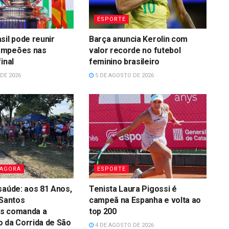
ESPORTE
sil pode reunir
Barça anuncia Kerolin com
ampeões nas
valor recorde no futebol
inal
feminino brasileiro
DE 2026
5 DE AGOSTO DE 2026
 AGORA
ESPORTE
saúde: aos 81 Anos,
Tenista Laura Pigossi é
 Santos
campeã na Espanha e volta ao
s comanda a
top 200
 da Corrida de São
4 DE AGOSTO DE 2026