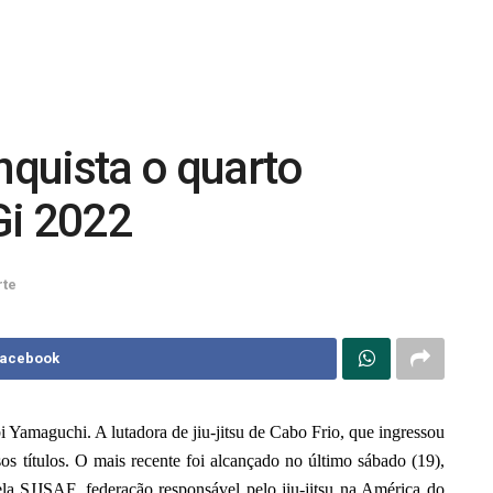
quista o quarto
Gi 2022
rte
Facebook
 Yamaguchi. A lutadora de jiu-jitsu de Cabo Frio, que ingressou
os títulos. O mais recente foi alcançado no último sábado (19),
a SJJSAF, federação responsável pelo jiu-jitsu na América do