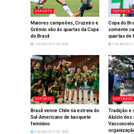
ESPORTE
ESPORTE
Maiores campeões, Cruzeiro e
Copa do Bra
Grêmio vão às quartas da Copa
somente c
do Brasil
quartas de f
7 DE AGOSTO DE 2026
7 DE AGOSTO 
ESPORTE
DESTAQUE
Brasil vence Chile na estreia do
Tradição e 
Sul-Americano de basquete
Aluizio dos
feminino
Vasconcelo
organização
5 DE AGOSTO DE 2026