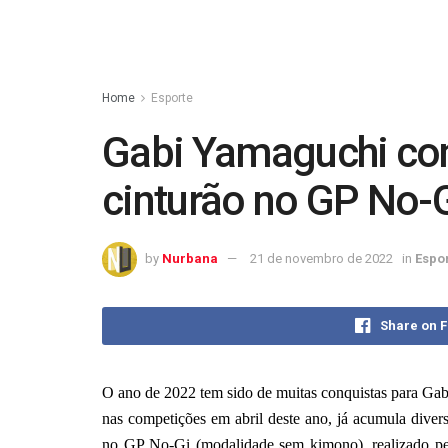
Home
Esporte
Gabi Yamaguchi con
cinturão no GP No-
by
Nurbana
21 de novembro de 2022
in
Espo
Share on 
O ano de 2022 tem sido de muitas conquistas para Gabi
nas competições em abril deste ano, já acumula divers
no GP No-Gi (modalidade sem kimono), realizado pel