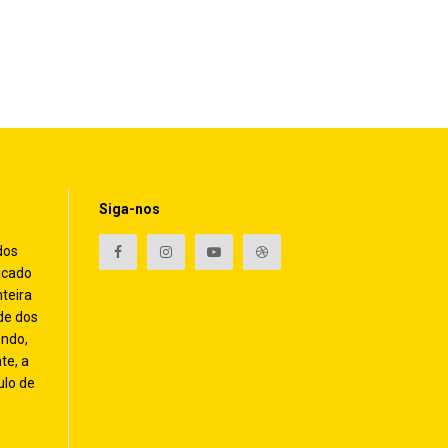
Siga-nos
dos
icado
nteira
de dos
endo,
te, a
ulo de