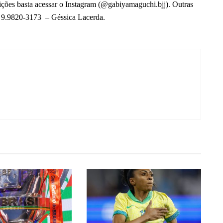
tições basta acessar o Instagram (@gabiyamaguchi.bjj). Outras
2) 9.9820-3173 – Géssica Lacerda.