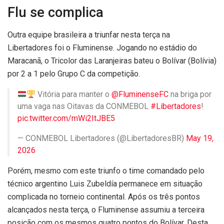
Flu se complica
Outra equipe brasileira a triunfar nesta terça na
Libertadores foi o Fluminense. Jogando no estádio do
Maracanã, o Tricolor das Laranjeiras bateu o Bolívar (Bolívia)
por 2 a 1 pelo Grupo C da competição.
Vitória para manter o
@FluminenseFC
na briga por
uma vaga nas Oitavas da CONMEBOL
#Libertadores
!
pic.twitter.com/mWi2ItJBE5
— CONMEBOL Libertadores (@LibertadoresBR)
May 19,
2026
Porém, mesmo com este triunfo o time comandado pelo
técnico argentino Luis Zubeldía permanece em situação
complicada no torneio continental. Após os três pontos
alcançados nesta terça, o Fluminense assumiu a terceira
posição com os mesmos quatro pontos do Bolívar. Desta