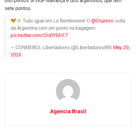
oito pontos. A vice-liderança é dos argentinos, que têm
sete pontos.
Tudo igual em La Bombonera! O
@Cruzeiro
volta
da Argentina com um ponto na bagagem.
pic.twitter.com/OId7r93rF7
— CONMEBOL Libertadores (@LibertadoresBR)
May 20,
2026
Agencia Brasil