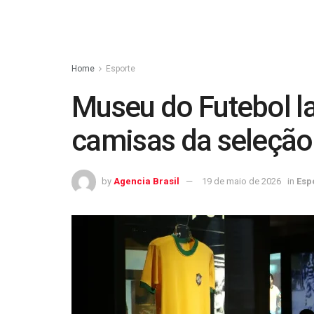
Home
Esporte
Museu do Futebol l
camisas da seleção 
by
Agencia Brasil
19 de maio de 2026
in
Esp