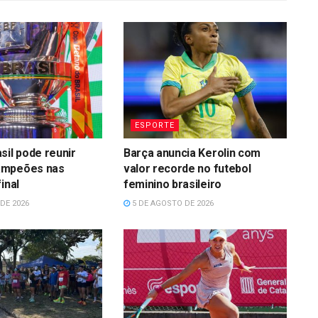
ESPORTE
sil pode reunir
Barça anuncia Kerolin com
ampeões nas
valor recorde no futebol
inal
feminino brasileiro
DE 2026
5 DE AGOSTO DE 2026