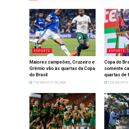
ESPORTE
ESPORTE
Maiores campeões, Cruzeiro e
Copa do Bra
Grêmio vão às quartas da Copa
somente c
do Brasil
quartas de f
7 DE AGOSTO DE 2026
7 DE AGOSTO 