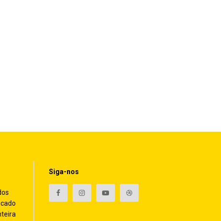
Siga-nos
dos
icado
nteira