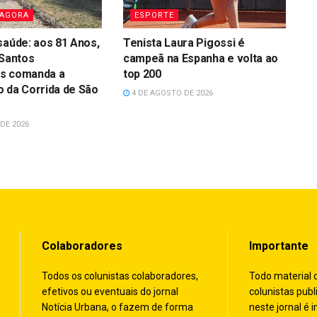
 AGORA
ESPORTE
saúde: aos 81 Anos,
Tenista Laura Pigossi é
 Santos
campeã na Espanha e volta ao
s comanda a
top 200
 da Corrida de São
4 DE AGOSTO DE 2026
DE 2026
Colaboradores
Importante
Todos os colunistas colaboradores,
Todo material 
efetivos ou eventuais do jornal
colunistas publ
Notícia Urbana, o fazem de forma
neste jornal é i