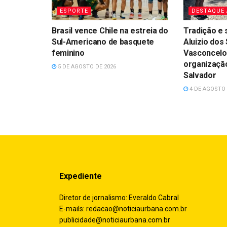
ESPORTE
DESTAQUE
Brasil vence Chile na estreia do
Tradição e 
Sul-Americano de basquete
Aluizio dos
feminino
Vasconcelo
organização
5 DE AGOSTO DE 2026
Salvador
4 DE AGOSTO 
Expediente
Diretor de jornalismo: Everaldo Cabral
E-mails:
redacao@noticiaurbana.com.br
publicidade@noticiaurbana.com.br