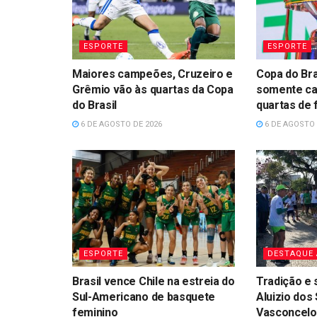
ESPORTE
ESPORTE
Maiores campeões, Cruzeiro e
Copa do Bra
Grêmio vão às quartas da Copa
somente c
do Brasil
quartas de f
6 DE AGOSTO DE 2026
6 DE AGOSTO 
ESPORTE
DESTAQUE
Brasil vence Chile na estreia do
Tradição e 
Sul-Americano de basquete
Aluizio dos
feminino
Vasconcelo