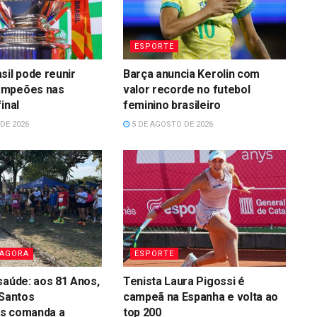
ESPORTE
sil pode reunir
Barça anuncia Kerolin com
ampeões nas
valor recorde no futebol
inal
feminino brasileiro
DE 2026
5 DE AGOSTO DE 2026
 AGORA
ESPORTE
saúde: aos 81 Anos,
Tenista Laura Pigossi é
 Santos
campeã na Espanha e volta ao
s comanda a
top 200