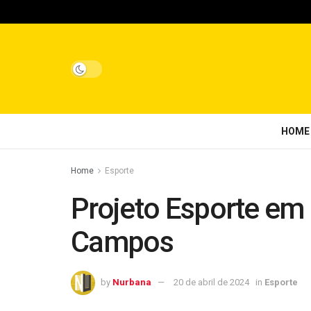
HOME
Home
Esporte
Projeto Esporte em
Campos
by
Nurbana
20 de abril de 2024
in
Esporte