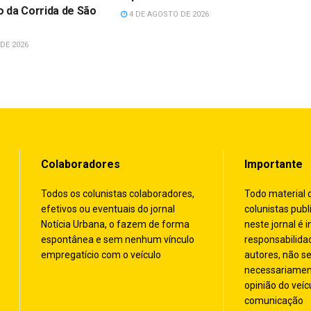
 da Corrida de São
4 DE AGOSTO DE 2026
DE 2026
Colaboradores
Importante
Todos os colunistas colaboradores,
Todo material 
efetivos ou eventuais do jornal
colunistas publ
Notícia Urbana, o fazem de forma
neste jornal é i
espontânea e sem nenhum vínculo
responsabilida
empregatício com o veículo
autores, não s
necessariamen
opinião do veíc
comunicação