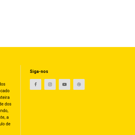
Siga-nos
dos
icado
nteira
de dos
endo,
te, a
ulo de