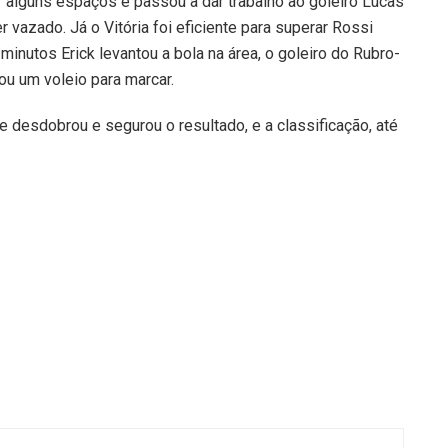
r alguns espaços e passou a dar trabalho ao goleiro Lucas
 vazado. Já o Vitória foi eficiente para superar Rossi
minutos Erick levantou a bola na área, o goleiro do Rubro-
ou um voleio para marcar.
e desdobrou e segurou o resultado, e a classificação, até