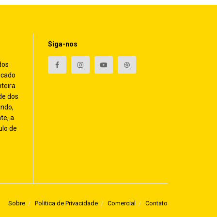
Siga-nos
dos
icado
nteira
de dos
endo,
te, a
ulo de
Sobre
Politica de Privacidade
Comercial
Contato