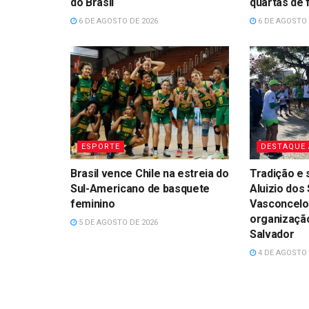
do Brasil
quartas de f
6 DE AGOSTO DE 2026
6 DE AGOSTO 
ESPORTE
DESTAQUE
Brasil vence Chile na estreia do
Tradição e 
Sul-Americano de basquete
Aluizio dos
feminino
Vasconcelo
organização
5 DE AGOSTO DE 2026
Salvador
4 DE AGOSTO 