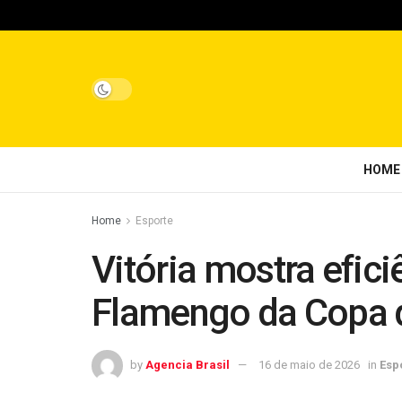
HOME
Home
Esporte
Vitória mostra efici
Flamengo da Copa d
by
Agencia Brasil
16 de maio de 2026
in
Esp