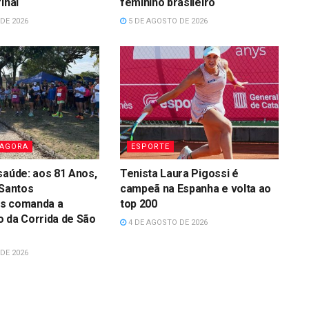
inal
feminino brasileiro
DE 2026
5 DE AGOSTO DE 2026
 AGORA
ESPORTE
saúde: aos 81 Anos,
Tenista Laura Pigossi é
 Santos
campeã na Espanha e volta ao
s comanda a
top 200
 da Corrida de São
4 DE AGOSTO DE 2026
DE 2026