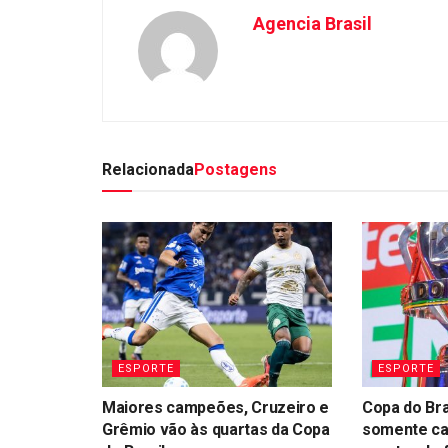
Agencia Brasil
Relacionada
Postagens
ESPORTE
ESPORTE
Maiores campeões, Cruzeiro e
Copa do Bra
Grêmio vão às quartas da Copa
somente c