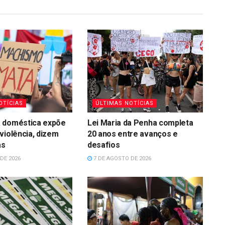
OTÍCIAS
ÚLTIMAS NOTÍCIAS
 doméstica expõe
Lei Maria da Penha completa
violência, dizem
20 anos entre avanços e
as
desafios
DE 2026
7 DE AGOSTO DE 2026