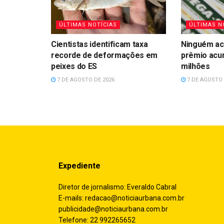
ÚLTIMAS NOTÍCIAS
ÚLTIMAS N
Cientistas identificam taxa
Ninguém ac
recorde de deformações em
prêmio acu
peixes do ES
milhões
7 DE AGOSTO DE 2026
7 DE AGOSTO 
Expediente
Diretor de jornalismo: Everaldo Cabral
E-mails:
redacao@noticiaurbana.com.br
publicidade@noticiaurbana.com.br
Telefone: 22 992265652