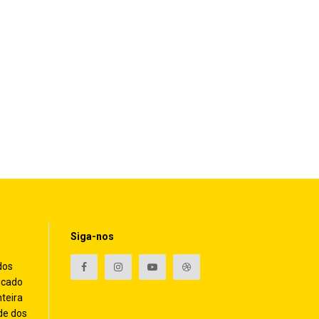
Siga-nos
dos
icado
nteira
de dos