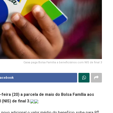
Caixa paga Bolsa Família a beneficiários com NIS de final 3
Facebook
feira (20) a parcela de maio do Bolsa Família aos
NIS) de final 3.
novo adicional o valor médio do benefício sobe para R$