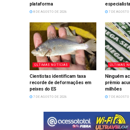
plataforma
especialist
8 DE AGOSTO DE 2026
7 DE AGOSTO 
ÚLTIMAS NOTÍCIAS
ÚLTIMAS N
Cientistas identificam taxa
Ninguém ac
recorde de deformações em
prêmio acu
peixes do ES
milhões
7 DE AGOSTO DE 2026
7 DE AGOSTO 