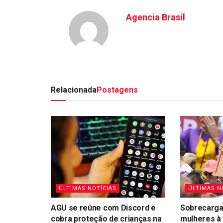
Agencia Brasil
Relacionada
Postagens
ÚLTIMAS NOTÍCIAS
ÚLTIMAS N
AGU se reúne com Discord e
Sobrecarga
cobra proteção de crianças na
mulheres à 