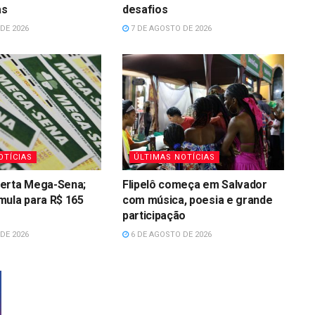
as
desafios
DE 2026
7 DE AGOSTO DE 2026
OTÍCIAS
ÚLTIMAS NOTÍCIAS
erta Mega-Sena;
Flipelô começa em Salvador
mula para R$ 165
com música, poesia e grande
participação
DE 2026
6 DE AGOSTO DE 2026