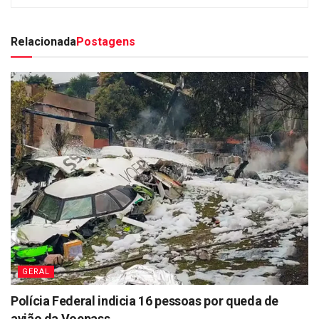
Relacionada
Postagens
GERAL
Polícia Federal indicia 16 pessoas por queda de
avião da Voepass