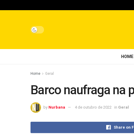
HOME
Home
Geral
Barco naufraga na p
by
Nurbana
4 de outubro de 2022
in
Geral
Share on 