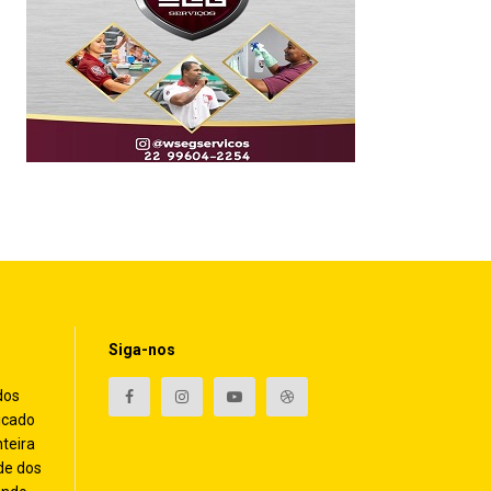
Siga-nos
dos
icado
nteira
de dos