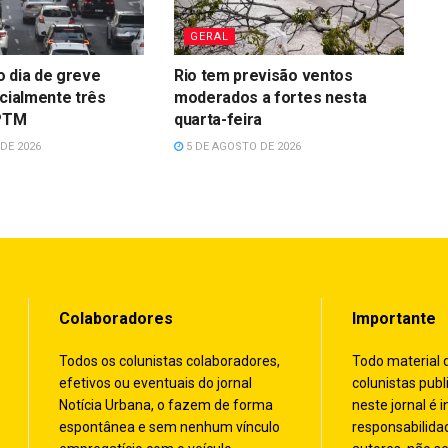
GERAL
 dia de greve
Rio tem previsão ventos
rcialmente três
moderados a fortes nesta
CPTM
quarta-feira
DE 2026
5 DE AGOSTO DE 2026
Colaboradores
Importante
Todos os colunistas colaboradores,
Todo material 
efetivos ou eventuais do jornal
colunistas publ
Notícia Urbana, o fazem de forma
neste jornal é i
espontânea e sem nenhum vínculo
responsabilida