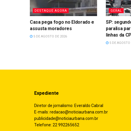
DESTAQUE AGORA
GERAL
Casa pega fogo no Eldorado e
SP: segundo
assusta moradores
paralisa pa
linhas da 
5 DE AGOSTO DE 2026
5 DE AGOSTO 
Expediente
Diretor de jornalismo: Everaldo Cabral
E-mails:
redacao@noticiaurbana.com.br
publicidade@noticiaurbana.com.br
Telefone: 22 992265652