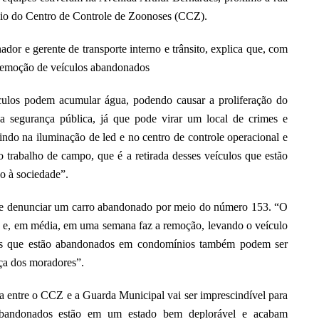
io do Centro de Controle de Zoonoses (CCZ).
or e gerente de transporte interno e trânsito, explica que, com
a remoção de veículos abandonados
eículos podem acumular água, podendo causar a proliferação do
a segurança pública, já que pode virar um local de crimes e
stindo na iluminação de led e no centro de controle operacional e
 o trabalho de campo, que é a retirada desses veículos que estão
o à sociedade”.
ode denunciar um carro abandonado por meio do número 153. “O
a e, em média, em uma semana faz a remoção, levando o veículo
los que estão abandonados em condomínios também podem ser
nça dos moradores”.
a entre o CCZ e a Guarda Municipal vai ser imprescindível para
abandonados estão em um estado bem deplorável e acabam