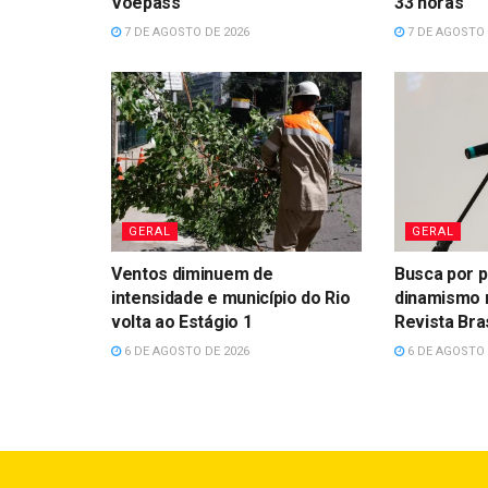
Voepass
33 horas
7 DE AGOSTO DE 2026
7 DE AGOSTO 
GERAL
GERAL
Ventos diminuem de
Busca por p
intensidade e município do Rio
dinamismo 
volta ao Estágio 1
Revista Bras
6 DE AGOSTO DE 2026
6 DE AGOSTO 