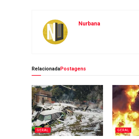
Nurbana
Relacionada
Postagens
GERAL
GERAL