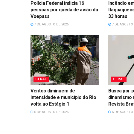
Polícia Federal indicia 16
Incêndio em
pessoas por queda de avião da
Itaquaquece
Voepass
33 horas
7 DE AGOSTO DE 2026
7 DE AGOSTO 
GERAL
GERAL
Ventos diminuem de
Busca por p
intensidade e município do Rio
dinamismo 
volta ao Estágio 1
Revista Bras
6 DE AGOSTO DE 2026
6 DE AGOSTO 