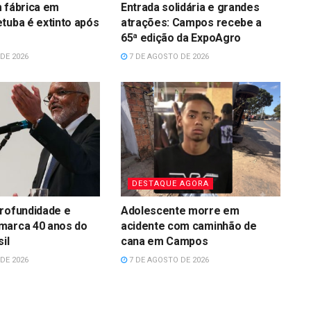
 fábrica em
Entrada solidária e grandes
tuba é extinto após
atrações: Campos recebe a
65ª edição da ExpoAgro
DE 2026
7 DE AGOSTO DE 2026
DESTAQUE AGORA
rofundidade e
Adolescente morre em
marca 40 anos do
acidente com caminhão de
il
cana em Campos
DE 2026
7 DE AGOSTO DE 2026