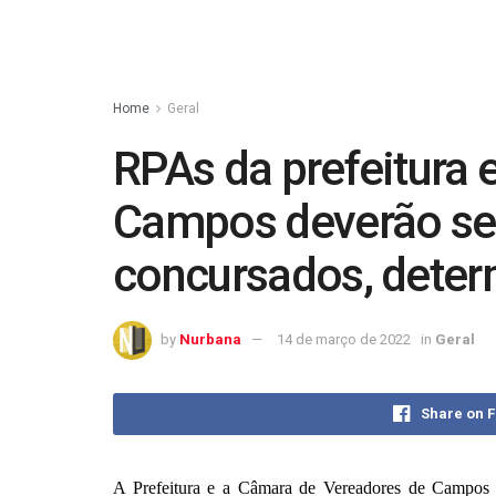
Home
Geral
RPAs da prefeitura 
Campos deverão ser
concursados, deter
by
Nurbana
14 de março de 2022
in
Geral
Share on 
A Prefeitura e a Câmara de Vereadores de Campos d