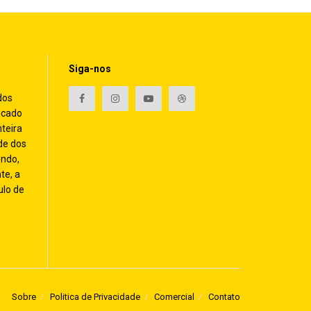
Siga-nos
dos
icado
nteira
de dos
endo,
te, a
ulo de
Sobre
Politica de Privacidade
Comercial
Contato