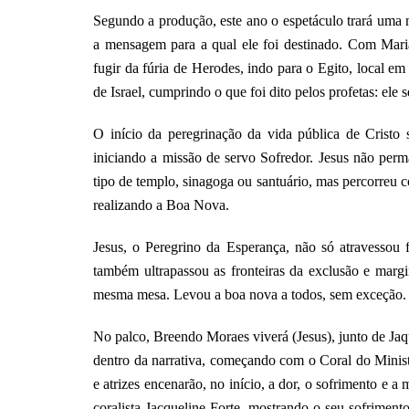
Segundo a produção, este ano o espetáculo trará uma n
a mensagem para a qual ele foi destinado. Com Maria
fugir da fúria de Herodes, indo para o Egito, local em
de Israel, cumprindo o que foi dito pelos profetas: el
O início da peregrinação da vida pública de Cristo
iniciando a missão de servo Sofredor. Jesus não per
tipo de templo, sinagoga ou santuário, mas percorreu 
realizando a Boa Nova.
Jesus, o Peregrino da Esperança, não só atravessou fr
também ultrapassou as fronteiras da exclusão e margi
mesma mesa. Levou a boa nova a todos, sem exceção.
No palco, Breendo Moraes viverá (Jesus), junto de Jaq
dentro da narrativa, começando com o Coral do Minist
e atrizes encenarão, no início, a dor, o sofrimento e a
coralista Jacqueline Forte, mostrando o seu sofriment