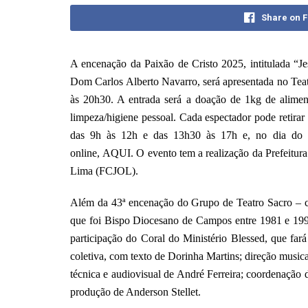
Share on 
A encenação da Paixão de Cristo 2025, intitulada “J
Dom Carlos Alberto Navarro, será apresentada no Teat
às 20h30. A entrada será a doação de 1kg de aliment
limpeza/higiene pessoal. Cada espectador pode retirar at
das 9h às 12h e das 13h30 às 17h e, no dia do es
online,
AQUI
. O evento tem a realização da Prefeitu
Lima (FCJOL).
Além da 43ª encenação do Grupo de Teatro Sacro – 
que foi Bispo Diocesano de Campos entre 1981 e 1990 
participação do Coral do Ministério Blessed, que far
coletiva, com texto de Dorinha Martins; direção music
técnica e audiovisual de André Ferreira; coordenação
produção de Anderson Stellet.