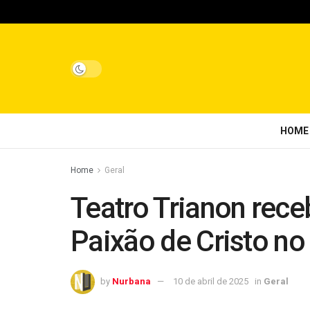
HOME
Home
Geral
Teatro Trianon rec
Paixão de Cristo no
by
Nurbana
10 de abril de 2025
in
Geral