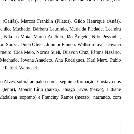
(Caifás), Marcos Franklin (Pilatos), Gildo Henrique (Anás),
Genilce Machado, Bárbara Laurindo, Maria da Piedade, Leandra
a, Nikolas Mota, Marco Antônio, Jão Ângelo, Nilo Pessanha,
ton Souza, Duda Oliver, Junnior Franco, Wallison Leal, Dayana
rneiro, Cida Melo, Norma Sueli, Dilavon Cruz, Fátima Nazário,
 Machado, Jovana Anacleto, Ana Rodrigues, Karl Marx, Pablo
e Patrick Wernecck.
io Alves, subirá ao palco com a seguinte formação: Gustavo dos
(tenor), Moacir Lírio (baixo), Thiago Elvas (baixo), Lidiane
ia Madalena (soprano) e Franciny Ramos (mezzo), narrando, com