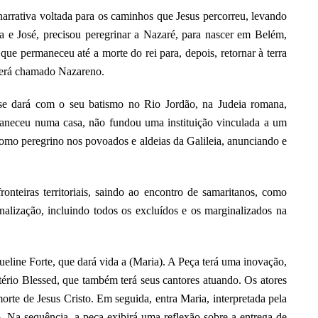
arrativa voltada para os caminhos que Jesus percorreu, levando
 e José, precisou peregrinar a Nazaré, para nascer em Belém,
 que permaneceu até a morte do rei para, depois, retornar à terra
e será chamado Nazareno.
 se dará com o seu batismo no Rio Jordão, na Judeia romana,
maneceu numa casa, não fundou uma instituição vinculada a um
como peregrino nos povoados e aldeias da Galileia, anunciando e
onteiras territoriais, saindo ao encontro de samaritanos, como
nalização, incluindo todos os excluídos e os marginalizados na
ueline Forte, que dará vida a (Maria). A Peça terá uma inovação,
ério Blessed, que também terá seus cantores atuando. Os atores
 morte de Jesus Cristo. Em seguida, entra Maria, interpretada pela
o. Na sequência, a peça exibirá uma reflexão sobre a entrega de