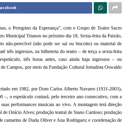
Facebook
esus, o Peregrino da Esperança”, com o Grupo de Teatro Sacro
ro Municipal Trianon no próximo dia 18, Sexta-feira da Paixão,
o não-perecível (não pode ser sal ou biscoito) ou material de
é três ingressos, na bilheteria do teatro – de terça a sexta-feira
petáculo, três horas antes, caso ainda haja ingressos – ou
ra de Campos, por meio da Fundação Cultural Jornalista Oswaldo
criado em 1982, por Dom Carlos Alberto Navarro (1931-2003),
–, o espetáculo contará, pelo terceiro ano consecutivo, com a
á suas performances musicais ao vivo. A montagem terá direção
al de Onício Alves; produção teatral de Siano Cardoso; produção
 de camarins de Duda Oliver e Ana Rodrigues; e coordenação de