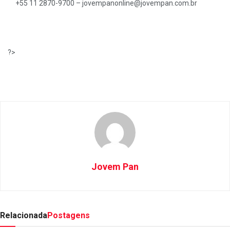
+55 11 2870-9700 –
jovempanonline@jovempan.com.br
?>
Jovem Pan
Relacionada
Postagens