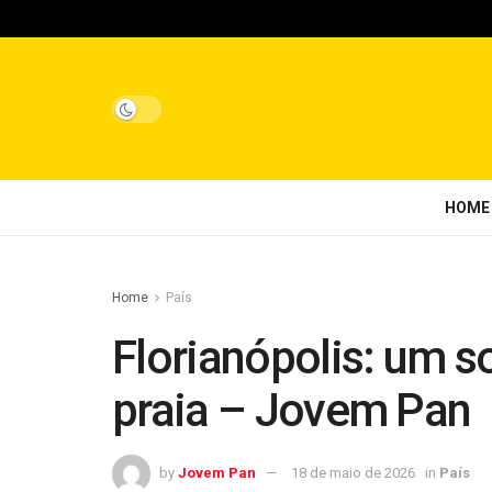
HOME
Home
País
Florianópolis: um s
praia – Jovem Pan
by
Jovem Pan
18 de maio de 2026
in
País