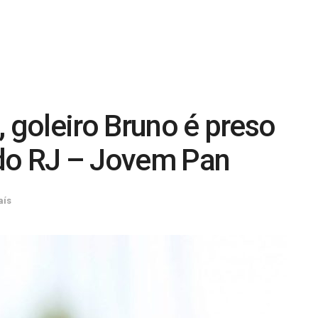
, goleiro Bruno é preso
r do RJ – Jovem Pan
aís