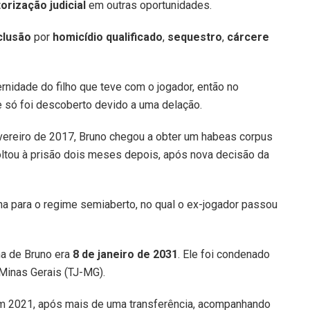
rização judicial
em outras oportunidades.
clusão
por
homicídio qualificado
,
sequestro
,
cárcere
nidade do filho que teve com o jogador, então no
e só foi descoberto devido a uma delação.
ereiro de 2017, Bruno chegou a obter um habeas corpus
ltou à prisão dois meses depois, após nova decisão da
na para o regime semiaberto, no qual o ex-jogador passou
na de Bruno era
8 de janeiro de 2031
. Ele foi condenado
 Minas Gerais (TJ-MG).
 em 2021, após mais de uma transferência, acompanhando