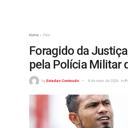
Home
País
Foragido da Justiça
pela Polícia Milita
by
Estadao Conteudo
8 de maio de 2026
in
P