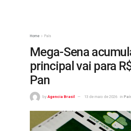
Home
País
Mega-Sena acumula
principal vai para 
Pan
by
Agencia Brasil
13 de maio de 2026
in
Paí