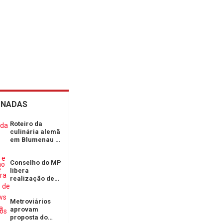
ONADAS
Roteiro da
culinária alemã
em Blumenau e
Pomerode
Conselho do MP
libera
realização de
megashows na
Avenida
Metroviários
Paulista
aprovam
proposta do