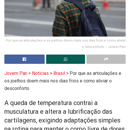
Por que as articulações e os joelhos doem mais nos dias frios e como aliviar
o desconforto – Jovem Pan
Jovem Pan
>
Notícias
>
Brasil
>
Por que as articulações e
os joelhos doem mais nos dias frios e como aliviar o
desconforto
A queda de temperatura contrai a
musculatura e altera a lubrificação das
cartilagens, exigindo adaptações simples
na rotina para manter o corpo livre de dores