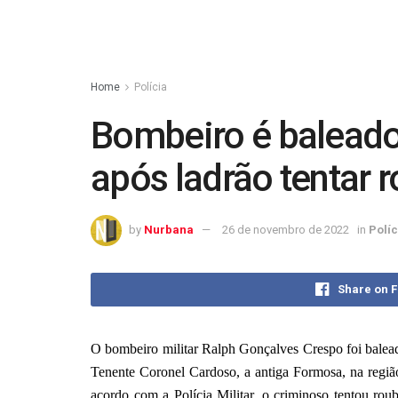
Home
Polícia
Bombeiro é baleado
após ladrão tentar 
by
Nurbana
26 de novembro de 2022
in
Políc
Share on 
O bombeiro militar Ralph Gonçalves Crespo foi bale
Tenente Coronel Cardoso, a antiga Formosa, na regi
acordo com a Polícia Militar, o criminoso tentou rou