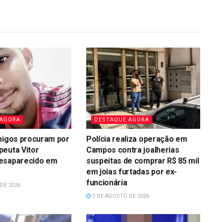
 AGORA
DESTAQUE AGORA
migos procuram por
Polícia realiza operação em
peuta Vitor
Campos contra joalherias
esaparecido em
suspeitas de comprar R$ 85 mil
em joias furtadas por ex-
funcionária
DE 2026
5 DE AGOSTO DE 2026