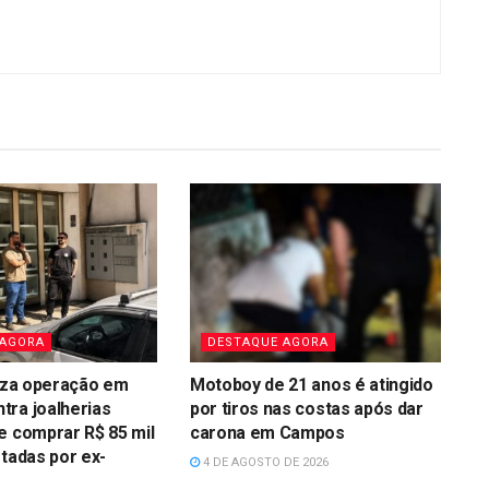
 AGORA
DESTAQUE AGORA
liza operação em
Motoboy de 21 anos é atingido
ra joalherias
por tiros nas costas após dar
e comprar R$ 85 mil
carona em Campos
rtadas por ex-
4 DE AGOSTO DE 2026