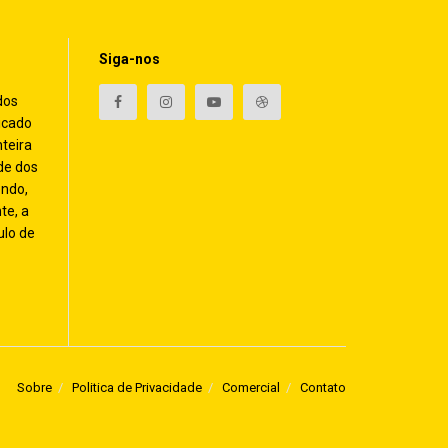
Siga-nos
dos
icado
nteira
de dos
endo,
te, a
ulo de
Sobre
Politica de Privacidade
Comercial
Contato