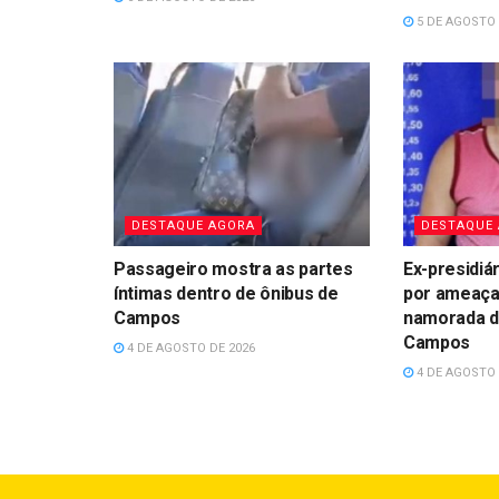
5 DE AGOSTO 
DESTAQUE AGORA
DESTAQUE
Passageiro mostra as partes
Ex-presidiár
íntimas dentro de ônibus de
por ameaça
Campos
namorada d
Campos
4 DE AGOSTO DE 2026
4 DE AGOSTO 