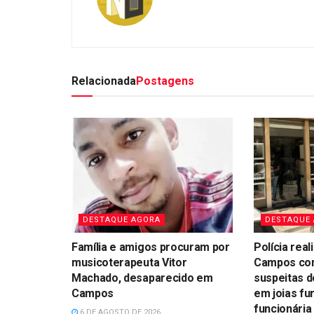
Relacionada
Postagens
DESTAQUE AGORA
DESTAQUE
Família e amigos procuram por
Polícia rea
musicoterapeuta Vitor
Campos cont
Machado, desaparecido em
suspeitas d
Campos
em joias fu
funcionária
6 DE AGOSTO DE 2026