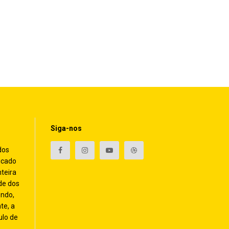
Siga-nos
dos
icado
nteira
de dos
endo,
te, a
ulo de