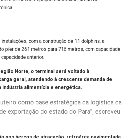
zônica.
 instalações, com a construção de 11 dolphins, a
 do píer de 261 metros para 716 metros, com capacidade
capacidade anterior.
egião Norte, o terminal será voltado à
 carga geral, atendendo à crescente demanda de
indústria alimentícia e energética.
Outeiro como base estratégica da logística da
 de exportação do estado do Pará”, escreveu
ção nos berços de atracação, retroárea pavimentada,