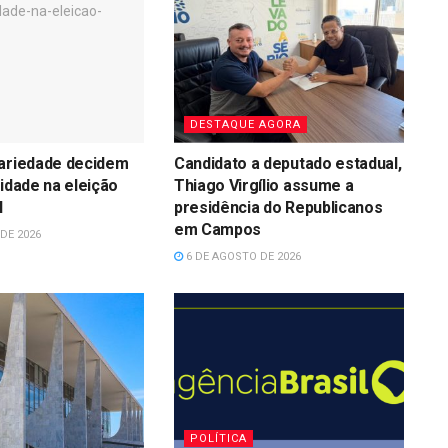
DESTAQUE AGORA
dariedade decidem
Candidato a deputado estadual,
lidade na eleição
Thiago Virgílio assume a
l
presidência do Republicanos
em Campos
DE 2026
6 DE AGOSTO DE 2026
POLÍTICA