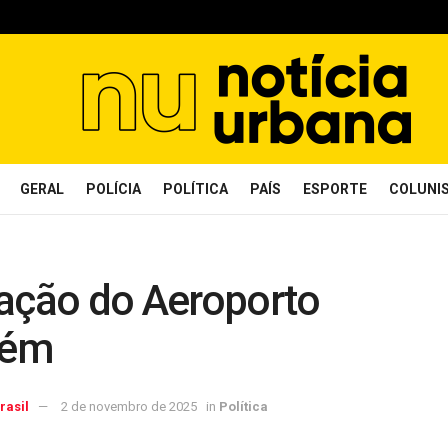
GERAL
POLÍCIA
POLÍTICA
PAÍS
ESPORTE
COLUNI
iação do Aeroporto
lém
rasil
2 de novembro de 2025
in
Política