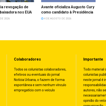
dia revogação de
Avante oficializa Augusto Cury
mbaixadora nos EUA
como candidato à Presidência
DE 2026
4 DE AGOSTO DE 2026
Colaboradores
Importante
Todos os colunistas colaboradores,
Todo material 
efetivos ou eventuais do jornal
colunistas publ
Notícia Urbana, o fazem de forma
neste jornal é i
espontânea e sem nenhum vínculo
responsabilida
empregatício com o veículo
autores, não s
necessariamen
opinião do veíc
comunicação