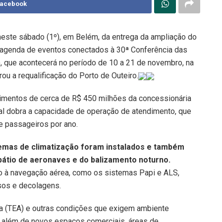
Facebook
u neste sábado (1º), em Belém, da entrega da ampliação do
a agenda de eventos conectados à 30ª Conferência das
que acontecerá no período de 10 a 21 de novembro, na
ou a requalificação do Porto de Outeiro.
timentos de cerca de R$ 450 milhões da concessionária
al dobra a capacidade de operação de atendimento, que
e passageiros por ano.
stemas de climatização foram instalados e também
átio de aeronaves e do balizamento noturno.
o à navegação aérea, como os sistemas Papi e ALS,
usos e decolagens.
a (TEA) e outras condições que exigem ambiente
l, além de novos espaços comerciais, áreas de