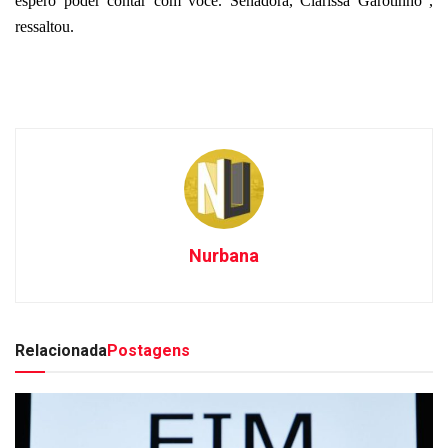
espero poder contar com você. Senadora, Clarissa Garotinho”,
ressaltou.
Nurbana
Relacionada
Postagens