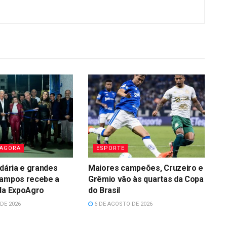
 AGORA
ESPORTE
idária e grandes
Maiores campeões, Cruzeiro e
Campos recebe a
Grêmio vão às quartas da Copa
 da ExpoAgro
do Brasil
DE 2026
6 DE AGOSTO DE 2026