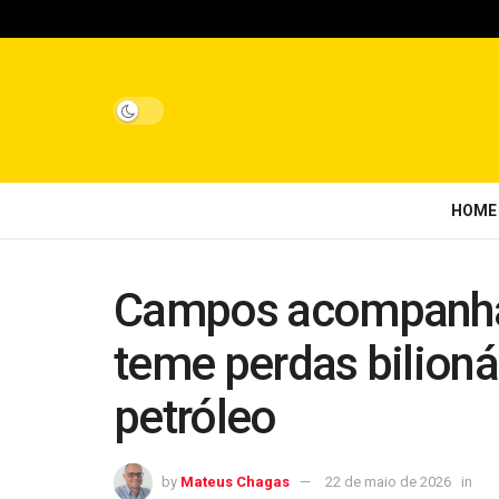
HOME
Campos acompanha 
teme perdas bilioná
petróleo
by
Mateus Chagas
22 de maio de 2026
in