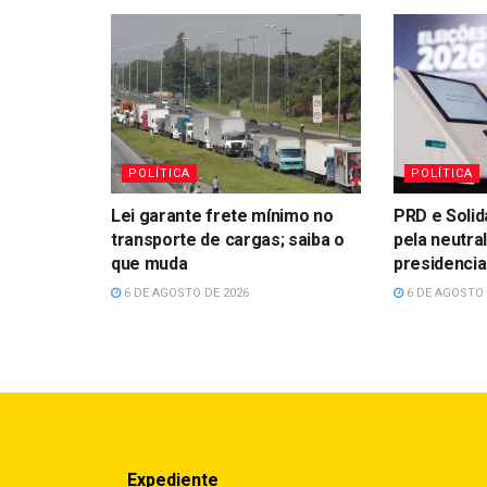
POLÍTICA
POLÍTICA
Lei garante frete mínimo no
PRD e Soli
transporte de cargas; saiba o
pela neutra
que muda
presidencia
6 DE AGOSTO DE 2026
6 DE AGOSTO 
Expediente