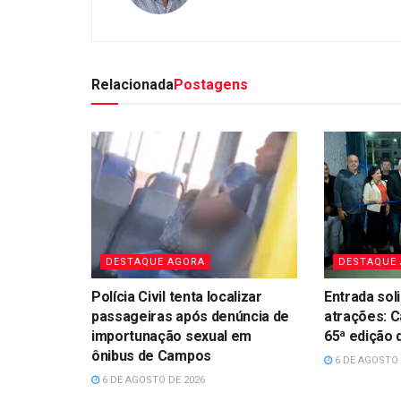
Relacionada
Postagens
DESTAQUE AGORA
DESTAQUE
Polícia Civil tenta localizar
Entrada sol
passageiras após denúncia de
atrações: 
importunação sexual em
65ª edição
ônibus de Campos
6 DE AGOSTO 
6 DE AGOSTO DE 2026