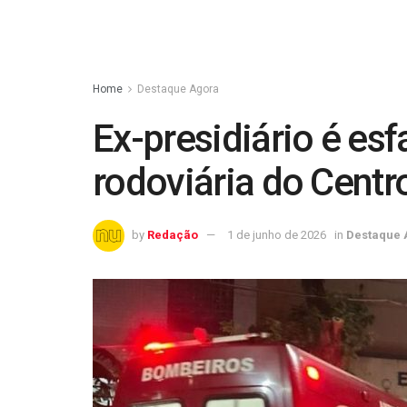
Home
Destaque Agora
Ex-presidiário é es
rodoviária do Cent
by
Redação
1 de junho de 2026
in
Destaque 