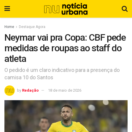
Home
Destaque Agora
Neymar vai pra Copa: CBF pede
medidas de roupas ao staff do
atleta
O pedido é um claro indicativo para a presença do
camisa 10 do Santos
by
Redação
18 de maio de 2026