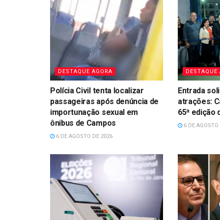
DESTAQUE AGORA
DESTAQUE
Polícia Civil tenta localizar
Entrada sol
passageiras após denúncia de
atrações: 
importunação sexual em
65ª edição
ônibus de Campos
6 DE AGOSTO 
6 DE AGOSTO DE 2026