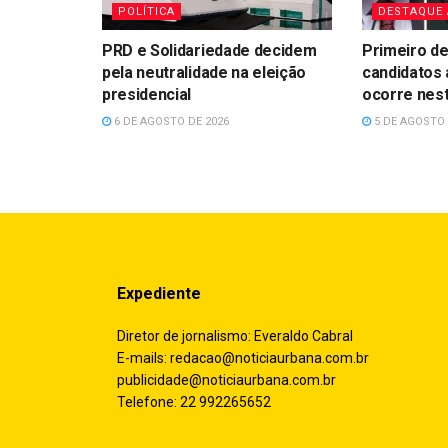
POLÍTICA
DESTAQUE
PRD e Solidariedade decidem
Primeiro de
pela neutralidade na eleição
candidatos 
presidencial
ocorre nes
6 DE AGOSTO DE 2026
5 DE AGOSTO 
Expediente
Diretor de jornalismo: Everaldo Cabral
E-mails:
redacao@noticiaurbana.com.br
publicidade@noticiaurbana.com.br
Telefone: 22 992265652