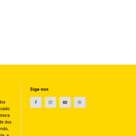
Siga-nos
dos
icado
nteira
de dos
endo,
te, a