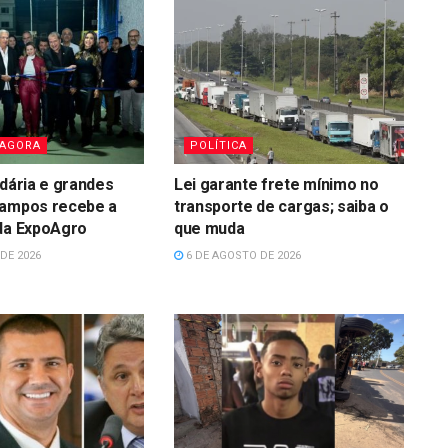
 AGORA
POLÍTICA
idária e grandes
Lei garante frete mínimo no
Campos recebe a
transporte de cargas; saiba o
 da ExpoAgro
que muda
DE 2026
6 DE AGOSTO DE 2026