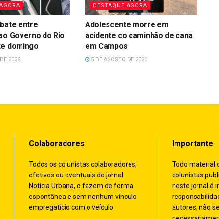
 AGORA
DESTAQUE AGORA
bate entre
Adolescente morre em
ao Governo do Rio
acidente co caminhão de cana
te domingo
em Campos
DE 2026
5 DE AGOSTO DE 2026
Colaboradores
Importante
Todos os colunistas colaboradores,
Todo material 
efetivos ou eventuais do jornal
colunistas publ
Notícia Urbana, o fazem de forma
neste jornal é i
espontânea e sem nenhum vínculo
responsabilida
empregatício com o veículo
autores, não s
necessariamen