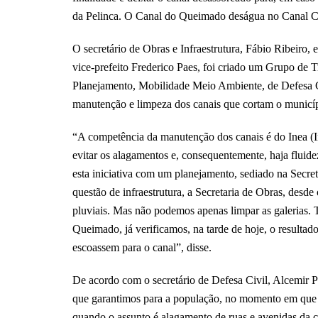
da Pelinca. O Canal do Queimado deságua no Canal 
O secretário de Obras e Infraestrutura, Fábio Ribeiro, 
vice-prefeito Frederico Paes, foi criado um Grupo de 
Planejamento, Mobilidade Meio Ambiente, de Defesa Ci
manutenção e limpeza dos canais que cortam o municípi
“A competência da manutenção dos canais é do Inea (In
evitar os alagamentos e, consequentemente, haja fluid
esta iniciativa com um planejamento, sediado na Secret
questão de infraestrutura, a Secretaria de Obras, desde
pluviais. Mas não podemos apenas limpar as galerias. 
Queimado, já verificamos, na tarde de hoje, o resultad
escoassem para o canal”, disse.
De acordo com o secretário de Defesa Civil, Alcemir Pa
que garantimos para a população, no momento em que 
quando o assunto é alagamento de ruas e avenidas da 