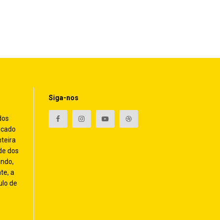
Siga-nos
dos
icado
nteira
de dos
endo,
te, a
ulo de