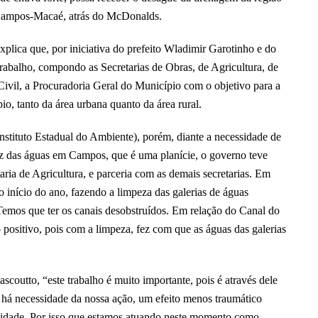
Campos-Macaé, atrás do McDonalds.
explica que, por iniciativa do prefeito Wladimir Garotinho e do
Trabalho, compondo as Secretarias de Obras, de Agricultura, de
vil, a Procuradoria Geral do Município com o objetivo para a
o, tanto da área urbana quanto da área rural.
stituto Estadual do Ambiente), porém, diante a necessidade de
ez das águas em Campos, que é uma planície, o governo teve
aria de Agricultura, e parceria com as demais secretarias. Em
 o início do ano, fazendo a limpeza das galerias de águas
Temos que ter os canais desobstruídos. Em relação do Canal do
o positivo, pois com a limpeza, fez com que as águas das galerias
scoutto, “este trabalho é muito importante, pois é através dele
há necessidade da nossa ação, um efeito menos traumático
cidade. Por isso que estamos atuando neste momento como