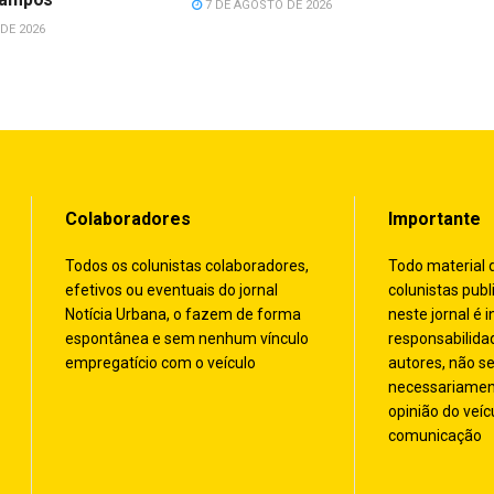
7 DE AGOSTO DE 2026
DE 2026
Colaboradores
Importante
Todos os colunistas colaboradores,
Todo material 
efetivos ou eventuais do jornal
colunistas publ
Notícia Urbana, o fazem de forma
neste jornal é i
espontânea e sem nenhum vínculo
responsabilida
empregatício com o veículo
autores, não s
necessariamen
opinião do veíc
comunicação