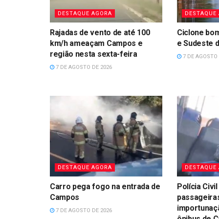
DESTAQUE AGORA
DESTAQUE
Rajadas de vento de até 100
Ciclone bom
km/h ameaçam Campos e
e Sudeste d
região nesta sexta-feira
7 DE AGOSTO 
7 DE AGOSTO DE 2026
DESTAQUE AGORA
DESTAQUE
Carro pega fogo na entrada de
Polícia Civil
Campos
passageira
importunaç
7 DE AGOSTO DE 2026
ônibus de 