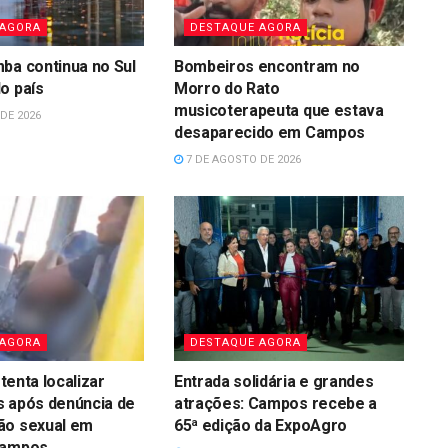
 AGORA
DESTAQUE AGORA
ba continua no Sul
Bombeiros encontram no
o país
Morro do Rato
musicoterapeuta que estava
DE 2026
desaparecido em Campos
7 DE AGOSTO DE 2026
 AGORA
DESTAQUE AGORA
 tenta localizar
Entrada solidária e grandes
s após denúncia de
atrações: Campos recebe a
ão sexual em
65ª edição da ExpoAgro
Campos