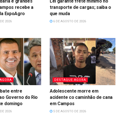
idária e grandes
Lei garante frete mínimo no
Campos recebe a
transporte de cargas; saiba o
 da ExpoAgro
que muda
DE 2026
6 DE AGOSTO DE 2026
 AGORA
DESTAQUE AGORA
bate entre
Adolescente morre em
ao Governo do Rio
acidente co caminhão de cana
te domingo
em Campos
DE 2026
5 DE AGOSTO DE 2026