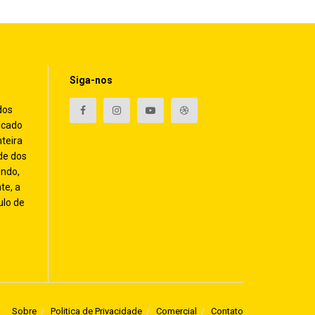
Siga-nos
dos
icado
nteira
de dos
endo,
te, a
ulo de
Sobre
Politica de Privacidade
Comercial
Contato