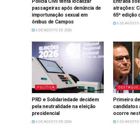
Polícia Civil tenta localizar
Entrada sol
passageiras após denúncia de
atrações: 
importunação sexual em
65ª edição
ônibus de Campos
6 DE AGOSTO 
6 DE AGOSTO DE 2026
POLÍTICA
DESTAQUE
PRD e Solidariedade decidem
Primeiro de
pela neutralidade na eleição
candidatos 
presidencial
ocorre nes
6 DE AGOSTO DE 2026
5 DE AGOSTO 