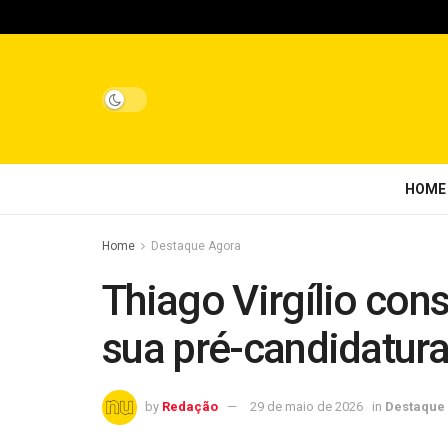
HOME
Home
Destaque Agora
Thiago Virgílio con
sua pré-candidatura 
by
Redação
29 de maio de 2026
in
Destaque