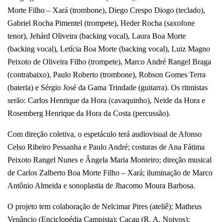
Morte Filho – Xará (trombone), Diego Crespo Diogo (teclado),
Gabriel Rocha Pimentel (trompete), Heder Rocha (saxofone
tenor), Jehárd Oliveira (backing vocal), Laura Boa Morte
(backing vocal), Letícia Boa Morte (backing vocal), Luiz Magno
Peixoto de Oliveira Filho (trompete), Marco André Rangel Braga
(contrabaixo), Paulo Roberto (trombone), Robson Gomes Terra
(bateria) e Sérgio José da Gama Trindade (guitarra). Os ritmistas
serão: Carlos Henrique da Hora (cavaquinho), Neide da Hora e
Rosemberg Henrique da Hora da Costa (percussão).
Com direção coletiva, o espetáculo terá audiovisual de Afonso
Celso Ribeiro Pessanha e Paulo André; costuras de Ana Fátima
Peixoto Rangel Nunes e Ângela Maria Monteiro; direção musical
de Carlos Zalberto Boa Morte Filho – Xará; iluminação de Marco
Antônio Almeida e sonoplastia de Jhacomo Moura Barbosa.
O projeto tem colaboração de Nelcimar Pires (ateliê); Matheus
Venâncio (Enciclopédia Campista); Cacau (R. A. Noivos);