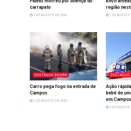
Fidélis morreu por doença do
km/h amea
carrapato
região nest
7 DE AGOSTO DE 2026
7 DE AGOSTO 
DESTAQUE AGORA
DESTAQUE
Carro pega fogo na entrada de
Ação rápida 
Campos
bebê de um
em Campo
7 DE AGOSTO DE 2026
4 DE AGOSTO 