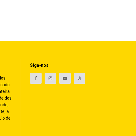
Siga-nos
dos
icado
nteira
de dos
endo,
te, a
ulo de