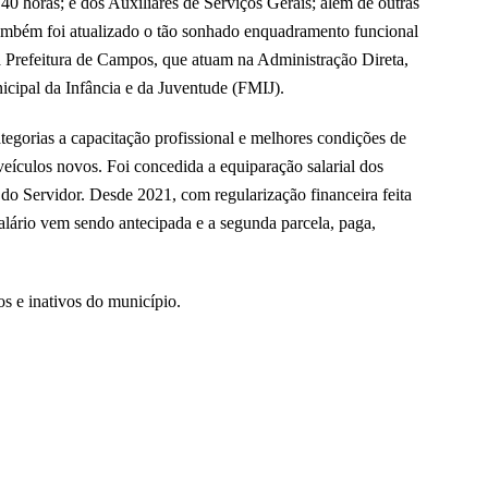
 horas; e dos Auxiliares de Serviços Gerais; além de outras
ambém foi atualizado o tão sonhado enquadramento funcional
 Prefeitura de Campos, que atuam na Administração Direta,
ipal da Infância e da Juventude (FMIJ).
tegorias a capacitação profissional e melhores condições de
eículos novos. Foi concedida a equiparação salarial dos
a do Servidor. Desde 2021, com regularização financeira feita
salário vem sendo antecipada e a segunda parcela, paga,
s e inativos do município.