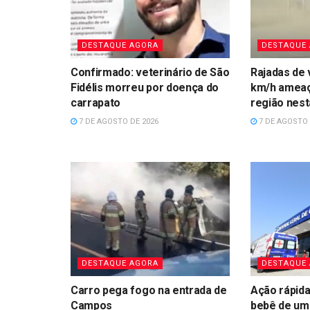
DESTAQUE AGORA
DESTAQUE
Confirmado: veterinário de São
Rajadas de 
Fidélis morreu por doença do
km/h amea
carrapato
região nest
7 DE AGOSTO DE 2026
7 DE AGOSTO 
DESTAQUE AGORA
DESTAQUE
Carro pega fogo na entrada de
Ação rápida 
Campos
bebê de um