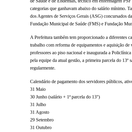
de Saúde e de Endemias, técnico em enfermagem PSF 40
categorias que ganhavam abaixo do salário mínimo. T
dos Agentes de Serviços Gerais (ASG) concursados da
Fundação Municipal de Saúde (FMS) e Fundação Munic
A Prefeitura também tem proporcionado a diferentes ca
trabalho com reforma de equipamentos e aquisição de v
professores ao piso nacional e inaugurada a Policlínic
pela equipe da atual gestão, a primeira parcela do 13º 
regularmente.
Calendário de pagamento dos servidores públicos, ativo
31 Maio
30 Junho (salário + 1ª parcela do 13°)
31 Julho
31 Agosto
29 Setembro
31 Outubro