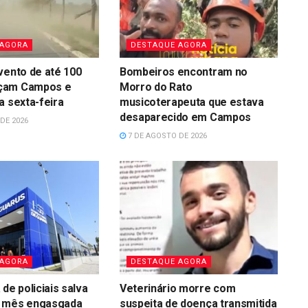
 AGORA
DESTAQUE AGORA
vento de até 100
Bombeiros encontram no
çam Campos e
Morro do Rato
a sexta-feira
musicoterapeuta que estava
desaparecido em Campos
DE 2026
7 DE AGOSTO DE 2026
 AGORA
DESTAQUE AGORA
de policiais salva
Veterinário morre com
 mês engasgada
suspeita de doença transmitida