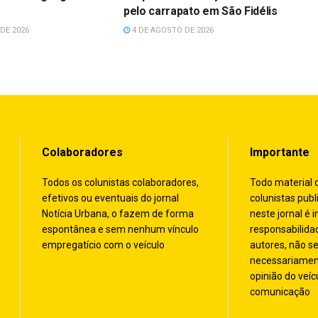
s
pelo carrapato em São Fidélis
DE 2026
4 DE AGOSTO DE 2026
Colaboradores
Importante
Todos os colunistas colaboradores,
Todo material 
efetivos ou eventuais do jornal
colunistas publ
Notícia Urbana, o fazem de forma
neste jornal é i
espontânea e sem nenhum vínculo
responsabilida
empregatício com o veículo
autores, não s
necessariamen
opinião do veíc
comunicação