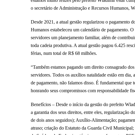
estamos muito felizes pelo prefeito Wladimir estar cu
o secretário de Administração e Recursos Humanos, Wa
Desde 2021, a atual gestão regularizou o pagamento do
Humanos estabeleceu um calendário de pagamento. O 
servidores um planejamento familiar, além de contribu
toda cadeia produtiva. A atual gestão pagou 6.425 resc
férias, num total de R$ 68 milhões.
“Também estamos pagando um direito consagrado dos s
servidores. Todos os auxílios natalidade estão em dia,
de pagamento, não falamos disso. É fundamental que tod
honrando seus compromissos com responsabilidade fiscal
Benefícios – Desde o início da gestão do prefeito Wl
a garantia dos seus direitos, entre eles, regularização
de dois anos seguidos); Auxílio-Alimentação; pagament
atraso; criação do Estatuto da Guarda Civil Municipal