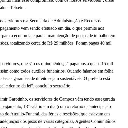
mprindo mais esse compromisso com os nossos servidores”, disse
iner Teixeira.
s servidores e a Secretaria de Administração e Recursos
pagamento vem sendo efetuado em dia, o que permite aos
ir para a economia e para a manutenção de postos de trabalho em
isões, totalizando cerca de R$ 29 milhões. Foram pagas 40 mil
ervidores, que são os quinquênios, já pagamos a quase 15 mil
 assim como todos auxílios funerários. Quando falamos em folha
as as garantias de direito sejam sustentáveis. O prefeito está
 e dentro da lei”, conclui o secretário.
adimir Garotinho, os servidores de Campos vêm tendo assegurada
 do pagamento; 13º salário em dia (com o retorno da antecipação
o do Auxílio-Funeral, das férias e rescisões, que estavam em
; adequação dos pisos de várias categorias, Agentes Comunitários