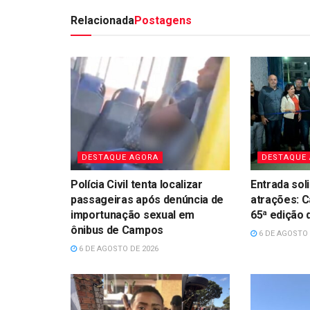
Relacionada
Postagens
DESTAQUE AGORA
DESTAQUE
Polícia Civil tenta localizar
Entrada sol
passageiras após denúncia de
atrações: 
importunação sexual em
65ª edição
ônibus de Campos
6 DE AGOSTO 
6 DE AGOSTO DE 2026