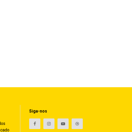
Siga-nos
dos
icado