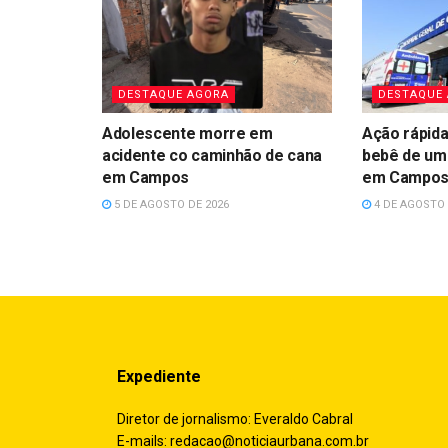
DESTAQUE AGORA
DESTAQUE
Adolescente morre em
Ação rápida 
acidente co caminhão de cana
bebê de um
em Campos
em Campo
5 DE AGOSTO DE 2026
4 DE AGOSTO 
Expediente
Diretor de jornalismo: Everaldo Cabral
E-mails:
redacao@noticiaurbana.com.br