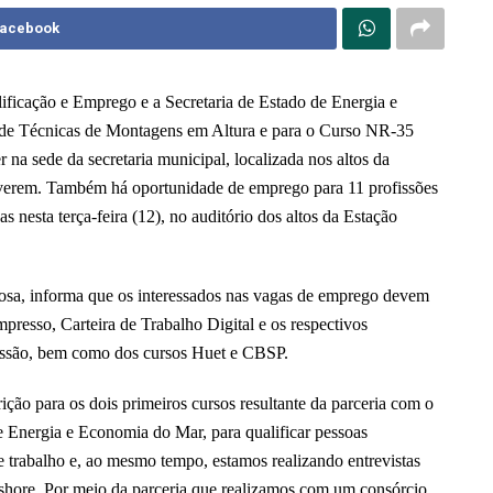
Facebook
lificação e Emprego e a Secretaria de Estado de Energia e
o de Técnicas de Montagens em Altura e para o Curso NR-35
 na sede da secretaria municipal, localizada nos altos da
reverem. Também há oportunidade de emprego para 11 profissões
s nesta terça-feira (12), no auditório dos altos da Estação
osa, informa que os interessados nas vagas de emprego devem
presso, Carteira de Trabalho Digital e os respectivos
ofissão, bem como dos cursos Huet e CBSP.
ção para os dois primeiros cursos resultante da parceria com o
e Energia e Economia do Mar, para qualificar pessoas
trabalho e, ao mesmo tempo, estamos realizando entrevistas
ffshore. Por meio da parceria que realizamos com um consórcio