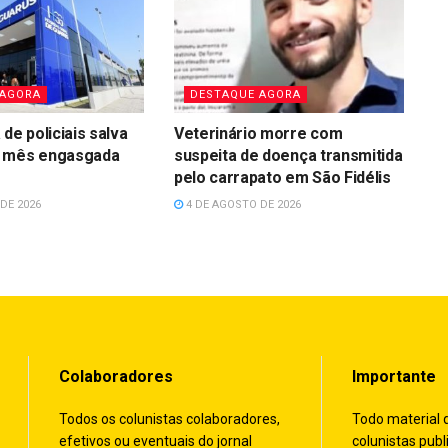
 AGORA
DESTAQUE AGORA
de policiais salva
Veterinário morre com
 mês engasgada
suspeita de doença transmitida
s
pelo carrapato em São Fidélis
DE 2026
4 DE AGOSTO DE 2026
Colaboradores
Importante
Todos os colunistas colaboradores,
Todo material 
efetivos ou eventuais do jornal
colunistas publ