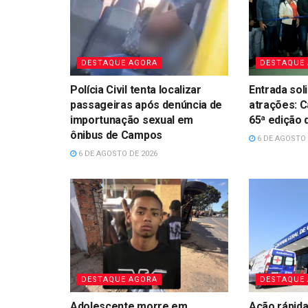
DESTAQUE AGORA
DESTAQUE
Polícia Civil tenta localizar
Entrada sol
passageiras após denúncia de
atrações: 
importunação sexual em
65ª edição
ônibus de Campos
6 DE AGOSTO 
6 DE AGOSTO DE 2026
DESTAQUE AGORA
DESTAQUE
Adolescente morre em
Ação rápida 