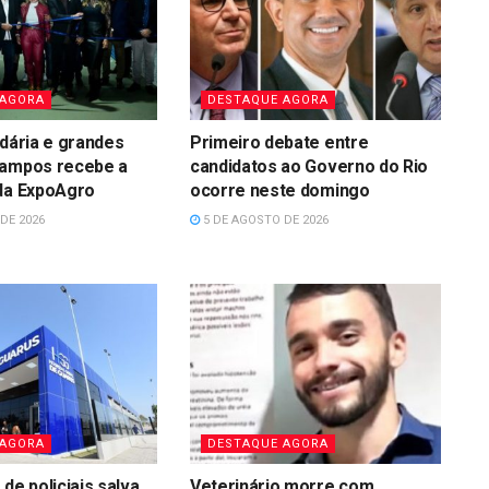
 AGORA
DESTAQUE AGORA
idária e grandes
Primeiro debate entre
Campos recebe a
candidatos ao Governo do Rio
 da ExpoAgro
ocorre neste domingo
DE 2026
5 DE AGOSTO DE 2026
 AGORA
DESTAQUE AGORA
de policiais salva
Veterinário morre com