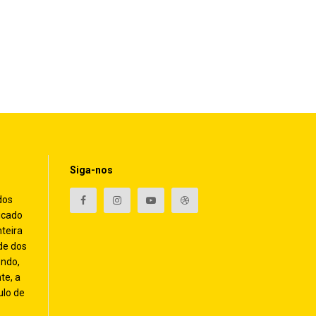
Siga-nos
dos
icado
nteira
de dos
endo,
te, a
ulo de