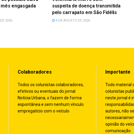
 mês engasgada
suspeita de doença transmitida
s
pelo carrapato em São Fidélis
DE 2026
4 DE AGOSTO DE 2026
Colaboradores
Importante
Todos os colunistas colaboradores,
Todo material 
efetivos ou eventuais do jornal
colunistas publ
Notícia Urbana, o fazem de forma
neste jornal é i
espontânea e sem nenhum vínculo
responsabilida
empregatício com o veículo
autores, não s
necessariamen
opinião do veíc
comunicação