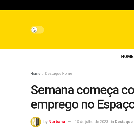
HOME
Home
Destaque Home
Semana começa co
emprego no Espaço
by
Nurbana
10 de julho de 2023
in
Destaque