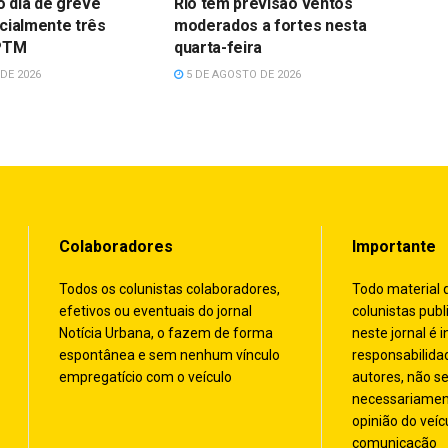
 dia de greve
Rio tem previsão ventos
rcialmente três
moderados a fortes nesta
CPTM
quarta-feira
DE 2026
5 DE AGOSTO DE 2026
Colaboradores
Importante
Todos os colunistas colaboradores,
Todo material 
efetivos ou eventuais do jornal
colunistas publ
Notícia Urbana, o fazem de forma
neste jornal é i
espontânea e sem nenhum vínculo
responsabilida
empregatício com o veículo
autores, não s
necessariamen
opinião do veíc
comunicação