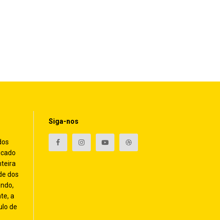
Siga-nos
dos
icado
nteira
de dos
endo,
te, a
ulo de