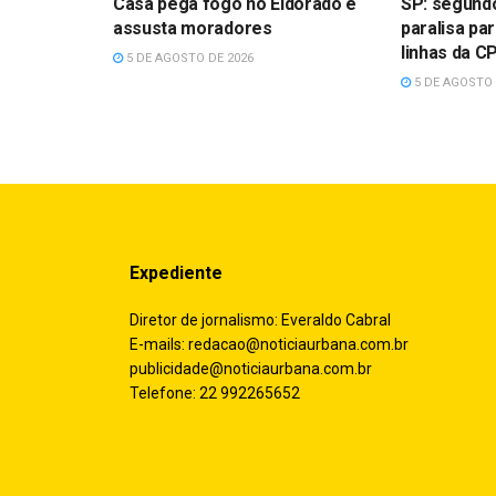
Casa pega fogo no Eldorado e
SP: segundo
assusta moradores
paralisa pa
linhas da 
5 DE AGOSTO DE 2026
5 DE AGOSTO 
Expediente
Diretor de jornalismo: Everaldo Cabral
E-mails:
redacao@noticiaurbana.com.br
publicidade@noticiaurbana.com.br
Telefone: 22 992265652