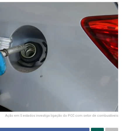
Ação em 5 estados investiga ligação do PCC com setor de combustíveis