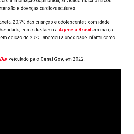
e alimentação equilibrada, atividade física e riscos
rtensão e doenças cardiovasculares.
laneta, 20,7% das crianças e adolescentes com idade
obesidade, como destacou a
Agência Brasil
em março
, em edição de 2025, abordou a obesidade infantil como
 Dia
, veiculado pelo
Canal Gov,
em 2022.