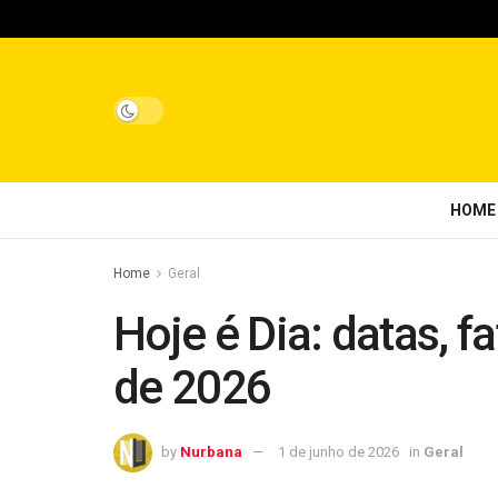
HOME
Home
Geral
Hoje é Dia: datas, f
de 2026
by
Nurbana
1 de junho de 2026
in
Geral