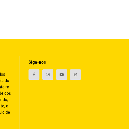
Siga-nos
dos
icado
nteira
de dos
endo,
te, a
ulo de