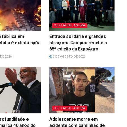
DESTAQUE AGORA
 fábrica em
Entrada solidária e grandes
tuba é extinto após
atrações: Campos recebe a
65ª edição da ExpoAgro
DE 2026
7 DE AGOSTO DE 2026
DESTAQUE AGORA
rofundidade e
Adolescente morre em
marca 40 anos do
acidente com caminhão de