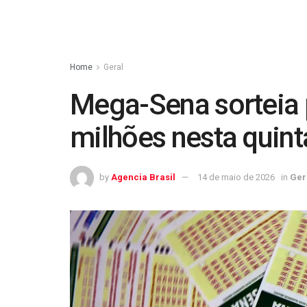
Home
Geral
Mega-Sena sorteia 
milhões nesta quint
by
Agencia Brasil
14 de maio de 2026
in
Ger