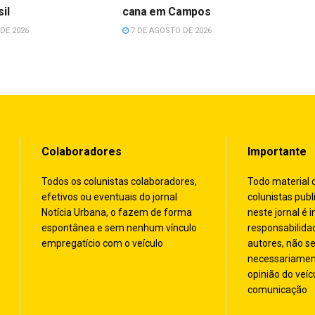
il
cana em Campos
DE 2026
7 DE AGOSTO DE 2026
Colaboradores
Importante
Todos os colunistas colaboradores,
Todo material 
efetivos ou eventuais do jornal
colunistas publ
Notícia Urbana, o fazem de forma
neste jornal é i
espontânea e sem nenhum vínculo
responsabilida
empregatício com o veículo
autores, não s
necessariamen
opinião do veíc
comunicação