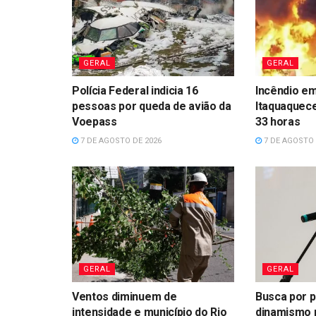
GERAL
GERAL
Polícia Federal indicia 16
Incêndio em
pessoas por queda de avião da
Itaquaquece
Voepass
33 horas
7 DE AGOSTO DE 2026
7 DE AGOSTO 
GERAL
GERAL
Ventos diminuem de
Busca por p
intensidade e município do Rio
dinamismo 