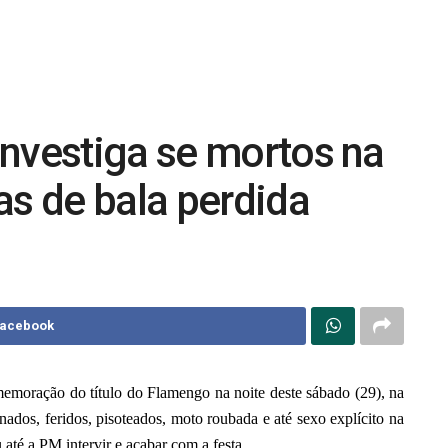
investiga se mortos na
as de bala perdida
Facebook
emoração do título do Flamengo na noite deste sábado (29), na
nados, feridos, pisoteados, moto roubada e até sexo explícito na
até a PM intervir e acabar com a festa.