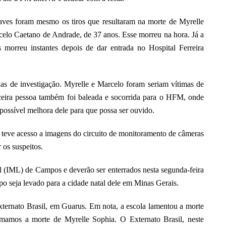
raves foram mesmo os tiros que resultaram na morte de Myrelle
celo Caetano de Andrade, de 37 anos. Esse morreu na hora. Já a
morreu instantes depois de dar entrada no Hospital Ferreira
has de investigação. Myrelle e Marcelo foram seriam vítimas de
rceira pessoa também foi baleada e socorrida para o HFM, onde
 possível melhora dele para que possa ser ouvido.
 teve acesso a imagens do circuito de monitoramento de câmeras
r os suspeitos.
l (IML) de Campos e deverão ser enterrados nesta segunda-feira
po seja levado para a cidade natal dele em Minas Gerais.
ternato Brasil, em Guarus. Em nota, a escola lamentou a morte
rmamos a morte de Myrelle Sophia. O Externato Brasil, neste