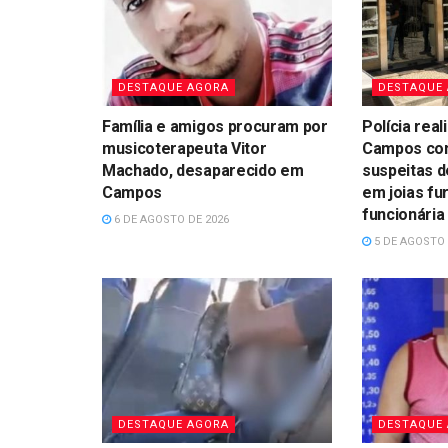
DESTAQUE AGORA
DESTAQUE
Família e amigos procuram por
Polícia rea
musicoterapeuta Vitor
Campos cont
Machado, desaparecido em
suspeitas d
Campos
em joias fu
funcionária
6 DE AGOSTO DE 2026
5 DE AGOSTO 
DESTAQUE AGORA
DESTAQUE