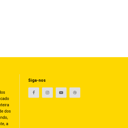
Siga-nos
dos
icado
nteira
de dos
endo,
te, a