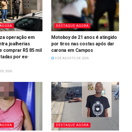
 AGORA
DESTAQUE AGORA
liza operação em
Motoboy de 21 anos é atingido
ra joalherias
por tiros nas costas após dar
e comprar R$ 85 mil
carona em Campos
rtadas por ex-
4 DE AGOSTO DE 2026
DE 2026
 AGORA
DESTAQUE AGORA