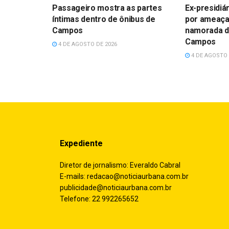
Passageiro mostra as partes
Ex-presidiár
íntimas dentro de ônibus de
por ameaça
Campos
namorada d
Campos
4 DE AGOSTO DE 2026
4 DE AGOSTO 
Expediente
Diretor de jornalismo: Everaldo Cabral
E-mails:
redacao@noticiaurbana.com.br
publicidade@noticiaurbana.com.br
Telefone: 22 992265652