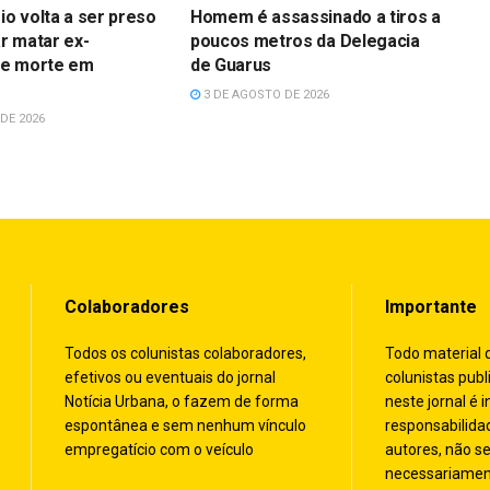
io volta a ser preso
Homem é assassinado a tiros a
r matar ex-
poucos metros da Delegacia
e morte em
de Guarus
3 DE AGOSTO DE 2026
DE 2026
Colaboradores
Importante
Todos os colunistas colaboradores,
Todo material 
efetivos ou eventuais do jornal
colunistas publ
Notícia Urbana, o fazem de forma
neste jornal é i
espontânea e sem nenhum vínculo
responsabilida
empregatício com o veículo
autores, não s
necessariamen